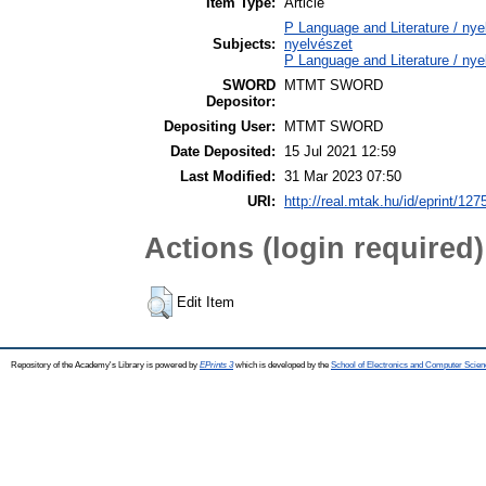
Item Type:
Article
P Language and Literature / nyel
Subjects:
nyelvészet
P Language and Literature / nye
SWORD
MTMT SWORD
Depositor:
Depositing User:
MTMT SWORD
Date Deposited:
15 Jul 2021 12:59
Last Modified:
31 Mar 2023 07:50
URI:
http://real.mtak.hu/id/eprint/127
Actions (login required)
Edit Item
Repository of the Academy's Library is powered by
EPrints 3
which is developed by the
School of Electronics and Computer Scien