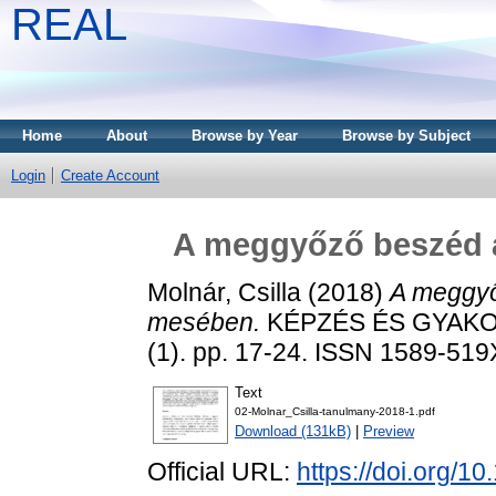
REAL
Home
About
Browse by Year
Browse by Subject
Login
Create Account
A meggyőző beszéd a
Molnár, Csilla
(2018)
A meggyő
mesében.
KÉPZÉS ÉS GYAKOR
(1). pp. 17-24. ISSN 1589-519
Text
02-Molnar_Csilla-tanulmany-2018-1.pdf
Download (131kB)
|
Preview
Official URL:
https://doi.org/1