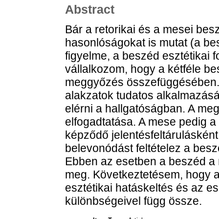
Abstract
Bár a retorikai és a mesei be
hasonlóságokat is mutat (a be
figyelme, a beszéd esztétikai 
vállalkozom, hogy a kétféle 
meggyőzés összefüggésében. 
alakzatok tudatos alkalmazását 
elérni a hallgatóságban. A meg
elfogadtatása. A mese pedig 
képződő jelentésfeltáruláskén
belevonódást feltételez a besz
Ebben az esetben a beszéd a ny
meg. Következtetésem, hogy a
esztétikai hatáskeltés és az 
különbségeivel függ össze.