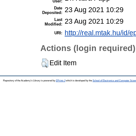
User:
Date
23 Aug 2021 10:29
Deposited:
Last
23 Aug 2021 10:29
Modified:
http://real.mtak.hu/id/
URI:
Actions (login required)
Edit Item
Repository of the Academy's Library is powered by
EPrints 3
which is developed by the
School of Electronics and Computer Scien