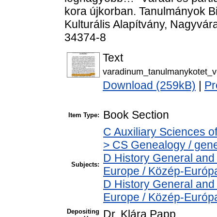
kora újkorban. Tanulmányok Bi
Kulturális Alapítvány, Nagyvá
34374-8
Text
varadinum_tanulmanykotet_ve
Download (259kB)
|
Pr
Book Section
Item Type:
C Auxiliary Sciences o
> CS Genealogy / genea
D History General and
Subjects:
Europe / Közép-Európ
D History General and
Europe / Közép-Európ
Depositing
Dr. Klára Papp