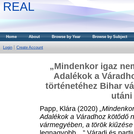
REAL
Home
About
Browse by Year
Browse by Subject
Login
Create Account
„Mindenkor igaz ne
Adalékok a Váradho
történetéhez Bihar v
utáni
Papp, Klára
(2020)
„Mindenkor
Adalékok a Váradhoz kötődő ne
vármegyében, a török kiűzése 
legnagyobb…” Váradi és partiu