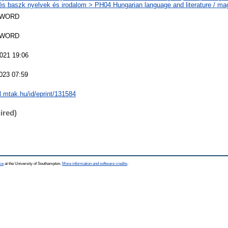
 és baszk nyelvek és irodalom > PH04 Hungarian language and literature / ma
SWORD
SWORD
021 19:06
023 07:59
al.mtak.hu/id/eprint/131584
ired)
ce
at the University of Southampton.
More information and software credits
.