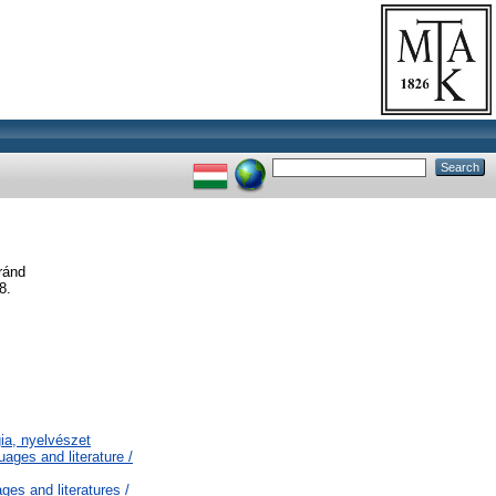
ránd
8.
gia, nyelvészet
ages and literature /
es and literatures /