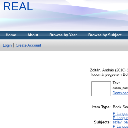
REAL
Home
About
Browse by Year
Browse by Subject
Login
Create Account
Zoltán, András
(2016)
Tudományegyetem Bölcs
Text
Zoltan_pac
Download
Item Type:
Book Sec
P Languag
P Languag
Subjects:
szláv, ba
P Langua