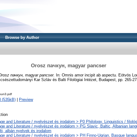
Browse by Author
Orosz пачкун, magyar pancser
Orosz пачкун, magyar pancser.
In: Omnis amor incipit ab aspectu. Eötvös Lo
észettudományi Kar Szláv és Balti Filológiai Intézet, Budapest, pp. 265-27
kun3.pdf
 (535kB)
|
Preview
tion
e and Literature / nyelvészet és irodalom > P0 Philology. Linguistics / filoló
e and Literature / nyelvészet és irodalom > PG Slavic, Baltic, Albanian langu
lti, albán nyelvek és irodalom
ge and Literature / nyelvészet és irodalom > PH Finno-Ugrian, Basque languag