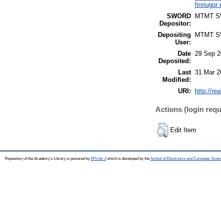
finnugor
SWORD
MTMT 
Depositor:
Depositing
MTMT 
User:
Date
29 Sep 2
Deposited:
Last
31 Mar 2
Modified:
URI:
http://re
Actions (login requ
Edit Item
Repository of the Academy's Library is powered by
EPrints 3
which is developed by the
School of Electronics and Computer Scien