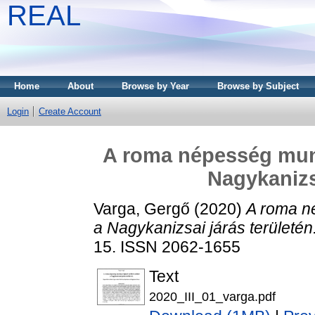
REAL
Home
About
Browse by Year
Browse by Subject
Login
Create Account
A roma népesség munka
Nagykanizs
Varga, Gergő
(2020)
A roma né
a Nagykanizsai járás területén
15. ISSN 2062-1655
Text
2020_III_01_varga.pdf