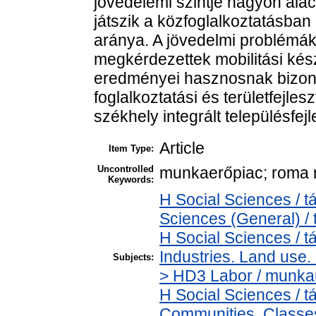
jövedelemi szintje nagyon ala
játszik a közfoglalkoztatásba
aránya. A jövedelmi problémá
megkérdezettek mobilitási kész
eredményei hasznosnak bizonyu
foglalkoztatási és területfejle
székhely integrált településfej
Article
Item Type:
Uncontrolled
munkaerőpiac; roma n
Keywords:
H Social Sciences / 
Sciences (General) /
H Social Sciences /
Industries. Land use.
Subjects:
> HD3 Labor / munk
H Social Sciences /
Communities. Classes