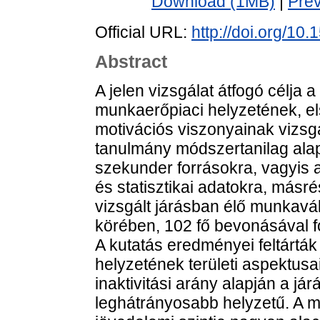
Download (1MB)
|
Pre
Official URL:
http://doi.org/1
Abstract
A jelen vizsgálat átfogó célja
munkaerőpiaci helyzetének, el
motivációs viszonyainak vizsg
tanulmány módszertanilag alapv
szekunder forrásokra, vagyis 
és statisztikai adatokra, másré
vizsgált járásban élő munkavá
körében, 102 fő bevonásával fol
A kutatás eredményei feltárták 
helyzetének területi aspektusai
inaktivitási arány alapján a jár
leghátrányosabb helyzetű. A m