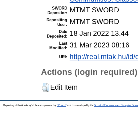
SWORD
MTMT SWORD
Depositor:
Depositing
MTMT SWORD
User:
Date
18 Jan 2022 13:44
Deposited:
Last
31 Mar 2023 08:16
Modified:
http://real.mtak.hu/id
URI:
Actions (login required)
Edit Item
Repository of the Academy's Library is powered by
EPrints 3
which is developed by the
School of Electronics and Computer Scien