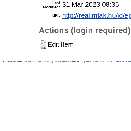
Last
31 Mar 2023 08:35
Modified:
http://real.mtak.hu/id/
URI:
Actions (login required)
Edit Item
Repository of the Academy's Library is powered by
EPrints 3
which is developed by the
School of Electronics and Computer Scien