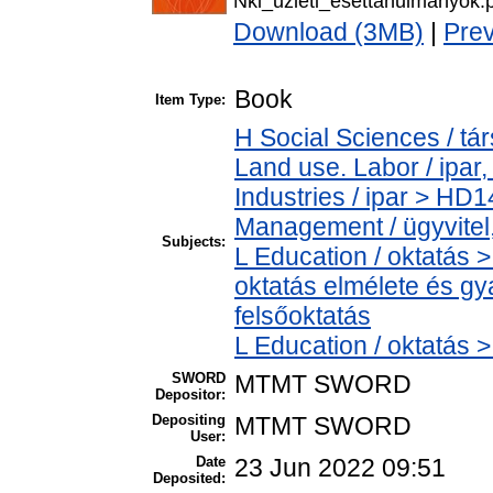
Nki_uzleti_esettanulmanyok.
Download (3MB)
|
Pre
Book
Item Type:
H Social Sciences / t
Land use. Labor / ipar
Industries / ipar > HD
Management / ügyvitel
Subjects:
L Education / oktatás >
oktatás elmélete és gy
felsőoktatás
L Education / oktatás 
SWORD
MTMT SWORD
Depositor:
Depositing
MTMT SWORD
User:
Date
23 Jun 2022 09:51
Deposited: