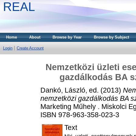
REAL
Home
About
Browse by Year
Browse by Subject
Login
Create Account
Nemzetközi üzleti es
gazdálkodás BA s
Dankó, László
, ed. (2013)
Nem
nemzetközi gazdálkodás BA sz
Marketing Műhely . Miskolci Eg
ISBN 978-963-358-023-3
Text