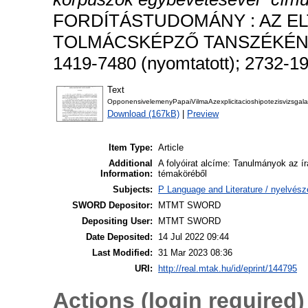
FORDÍTÁSTUDOMÁNY : AZ EL
TOLMÁCSKÉPZŐ TANSZÉKÉNEK K
1419-7480 (nyomtatott); 2732-19
Text
OpponensivelemenyPapaiVilmaAzexplicitacioshipotezisvizsga
Download (167kB)
|
Preview
Item Type:
Article
Additional
A folyóirat alcíme: Tanulmányok az ír
Information:
témaköréből
Subjects:
P Language and Literature / nyelvészet
SWORD Depositor:
MTMT SWORD
Depositing User:
MTMT SWORD
Date Deposited:
14 Jul 2022 09:44
Last Modified:
31 Mar 2023 08:36
URI:
http://real.mtak.hu/id/eprint/144795
Actions (login required)