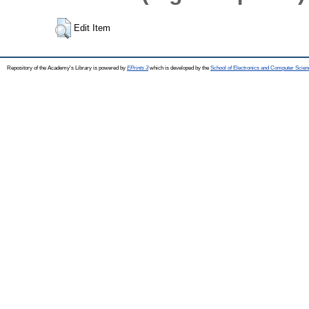
Edit Item
Repository of the Academy's Library is powered by
EPrints 3
which is developed by the
School of Electronics and Computer Scien