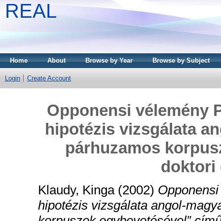
REAL
Home
About
Browse by Year
Browse by Subject
Login
Create Account
Opponensi vélemény Pá
hipotézis vizsgálata 
párhuzamos korpusz
doktori
Klaudy, Kinga
(2002)
Opponensi 
hipotézis vizsgálata angol-mag
korpuszok egybevetésével” című 