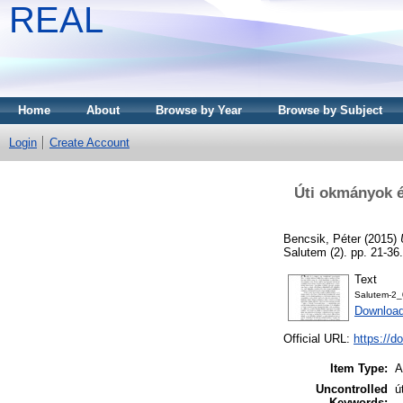
REAL
Home
About
Browse by Year
Browse by Subject
Login
Create Account
Úti okmányok é
Bencsik, Péter
(2015)
Salutem (2). pp. 21-3
Text
Salutem-2_
Download
Official URL:
https://
Item Type:
A
Uncontrolled
ú
Keywords: