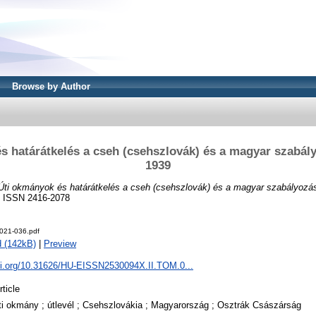
Browse by Author
s határátkelés a cseh (csehszlovák) és a magyar szabál
1939
Úti okmányok és határátkelés a cseh (csehszlovák) és a magyar szabályozá
6. ISSN 2416-2078
021-036.pdf
 (142kB)
|
Preview
doi.org/10.31626/HU-EISSN2530094X.II.TOM.0...
rticle
ti okmány ; útlevél ; Csehszlovákia ; Magyarország ; Osztrák Császárság