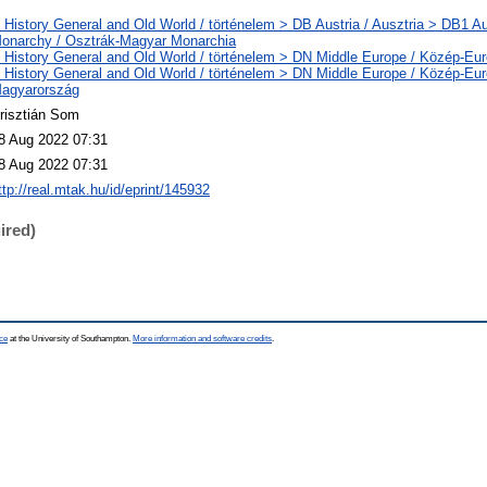
 History General and Old World / történelem > DB Austria / Ausztria > DB1 A
onarchy / Osztrák-Magyar Monarchia
 History General and Old World / történelem > DN Middle Europe / Közép-Eu
 History General and Old World / történelem > DN Middle Europe / Közép-Eu
agyarország
risztián Som
8 Aug 2022 07:31
8 Aug 2022 07:31
ttp://real.mtak.hu/id/eprint/145932
ired)
ce
at the University of Southampton.
More information and software credits
.