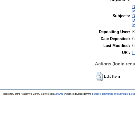
D
M
Subjects:
D
D
M
Depositing User:
K
Date Deposited:
0
Last Modified:
0
URI:
h
Actions (login requ
Edit Item
Repository of the Academy's Library is powered by
EPrints 3
which is developed by the
School of Electronics and Computer Scien