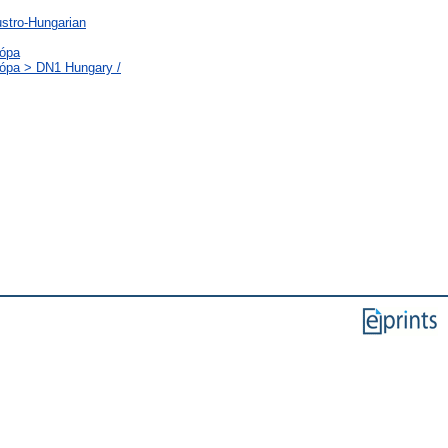
ustro-Hungarian
rópa
rópa > DN1 Hungary /