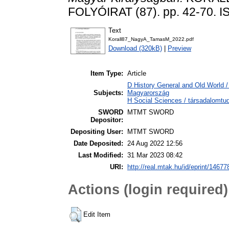
FOLYÓIRAT (87). pp. 42-70. 
Text
Korall87_NagyA_TamasM_2022.pdf
Download (320kB)
|
Preview
Item Type:
Article
D History General and Old World 
Subjects:
Magyarország
H Social Sciences / társadalomtud
SWORD
MTMT SWORD
Depositor:
Depositing User:
MTMT SWORD
Date Deposited:
24 Aug 2022 12:56
Last Modified:
31 Mar 2023 08:42
URI:
http://real.mtak.hu/id/eprint/14677
Actions (login required)
Edit Item