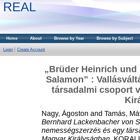
REAL
Home
About
Browse by Year
Browse by Subject
Login
Create Account
„Brüder Heinrich und
Salamon” : Vallásvál
társadalmi csoport v
Kir
Nagy, Ágoston
and
Tamás, Má
Bernhard Lackenbacher von Sa
nemességszerzés és egy társad
Magyar Királyságban.
KORALL