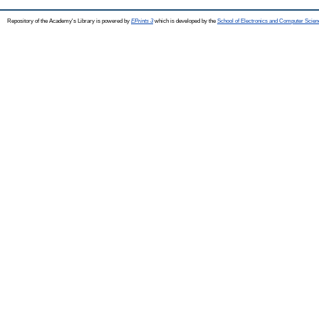
Repository of the Academy's Library is powered by
EPrints 3
which is developed by the
School of Electronics and Computer Scien