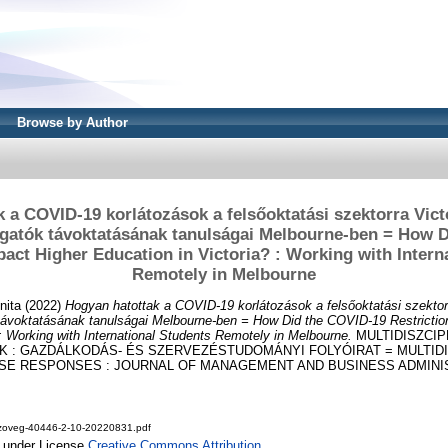
Browse by Author
 a COVID-19 korlátozások a felsőoktatási szektorra Vict
gatók távoktatásának tanulságai Melbourne-ben = How 
pact Higher Education in Victoria? : Working with Intern
Remotely in Melbourne
nita
(2022)
Hogyan hatottak a COVID-19 korlátozások a felsőoktatási szektorr
távoktatásának tanulságai Melbourne-ben = How Did the COVID-19 Restrictio
 : Working with International Students Remotely in Melbourne.
MULTIDISZCIP
K : GAZDÁLKODÁS- ÉS SZERVEZÉSTUDOMÁNYI FOLYÓIRAT = MULTIDI
E RESPONSES : JOURNAL OF MANAGEMENT AND BUSINESS ADMINISTRA
zoveg-40446-2-10-20220831.pdf
e under License
Creative Commons Attribution
.