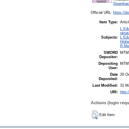
Download
Official URL:
https://
Item Type:
Artic
L Edu
okta
Subjects:
L Edu
Highe
R Med
SWORD
MTM
Depositor:
Depositing
MTM
User:
Date
20 O
Deposited:
Last Modified:
31 M
URI:
http:
Actions (login requ
Edit Item