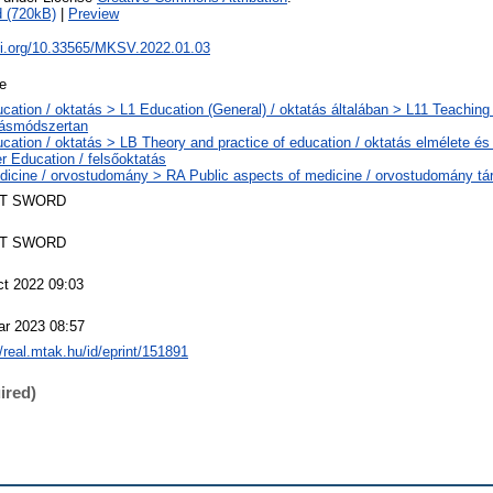
 (720kB)
|
Preview
doi.org/10.33565/MKSV.2022.01.03
le
cation / oktatás > L1 Education (General) / oktatás általában > L11 Teaching
tásmódszertan
cation / oktatás > LB Theory and practice of education / oktatás elmélete é
r Education / felsőoktatás
icine / orvostudomány > RA Public aspects of medicine / orvostudomány tá
T SWORD
T SWORD
ct 2022 09:03
ar 2023 08:57
//real.mtak.hu/id/eprint/151891
ired)