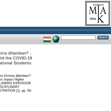
oria államban? :
Did the COVID-19
ational Students
a Victoria államban? :
ns Impact Higher
LINÁRIS KIHÍVÁSOK
SCIPLINARY
TION (1). pp. 50-