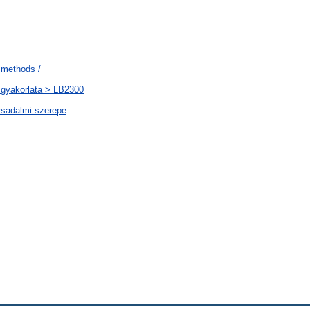
 methods /
s gyakorlata > LB2300
rsadalmi szerepe