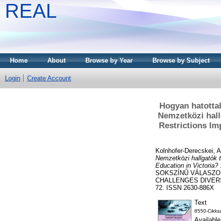
REAL
Home
About
Browse by Year
Browse by Subject
Login
Create Account
Hogyan hatottak
Nemzetközi hall
Restrictions Im
Kolnhofer-Derecskei, A
Nemzetközi hallgatók 
Education in Victoria?
SOKSZÍNŰ VÁLASZO
CHALLENGES DIVERS
72. ISSN 2630-886X
Text
8550-Cikks
Availabl