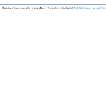
Repository of the Academy's Library is powered by
EPrints 3
which is developed by the
School of Electronics and Computer Scien