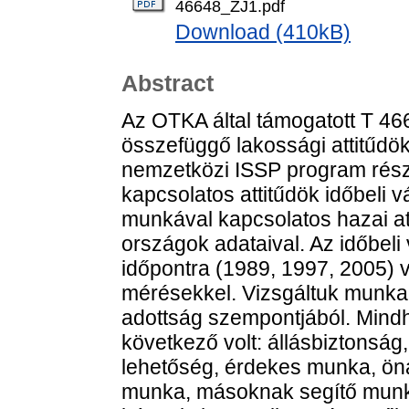
46648_ZJ1.pdf
Download (410kB)
Abstract
Az OTKA által támogatott T 4
összefüggő lakossági attitűdök 
nemzetközi ISSP program része
kapcsolatos attitűdök időbeli 
munkával kapcsolatos hazai a
országok adataival. Az időbeli
időpontra (1989, 1997, 2005)
mérésekkel. Vizsgáltuk munka 
adottság szempontjából. Mind
következő volt: állásbiztonság,
lehetőség, érdekes munka, ön
munka, másoknak segítő munk