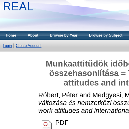
REAL
Home
About
Browse by Year
Browse by Subject
Login
Create Account
Munkaattitűdök időbe
összehasonlítása =
attitudes and in
Róbert, Péter
and
Medgyesi, M
változása és nemzetközi össz
work attitudes and internation
PDF