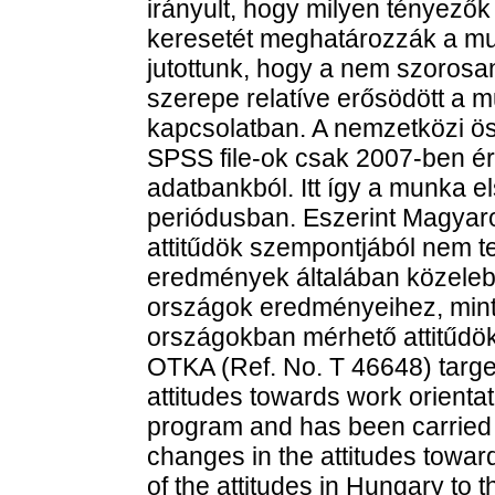
irányult, hogy milyen tényező
keresetét meghatározzák a munk
jutottunk, hogy a nem szorosan
szerepe relatíve erősödött a 
kapcsolatban. A nemzetközi ö
SPSS file-ok csak 2007-ben é
adatbankból. Itt így a munka els
periódusban. Eszerint Magyar
attitűdök szempontjából nem t
eredmények általában közelebb
országok eredményeihez, mint
országokban mérhető attitűdök
OTKA (Ref. No. T 46648) target
attitudes towards work orienta
program and has been carried 
changes in the attitudes towar
of the attitudes in Hungary to 