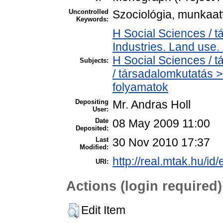
Uncontrolled
Szociológia, munkaatt
Keywords:
H Social Sciences /
Industries. Land use.
H Social Sciences /
Subjects:
/ társadalomkutatás 
folyamatok
Depositing
Mr. Andras Holl
User:
Date
08 May 2009 11:00
Deposited:
Last
30 Nov 2010 17:37
Modified:
http://real.mtak.hu/id
URI:
Actions (login required)
Edit Item