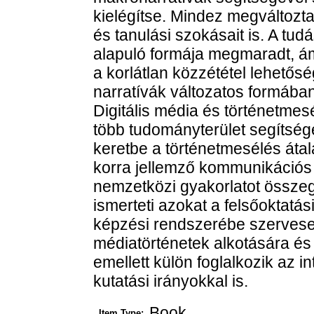
kielégítse. Mindez megváltoz
és tanulási szokásait is. A tu
alapuló formája megmaradt, ám
a korlátlan közzététel lehető
narratívák változatos formában
Digitális média és történetme
több tudományterület segítségé
keretbe a történetmesélés átal
korra jellemző kommunikációs 
nemzetközi gyakorlatot összeg
ismerteti azokat a felsőoktatá
képzési rendszerébe szervesen 
médiatörténetek alkotására és
emellett külön foglalkozik az i
kutatási irányokkal is.
Book
Item Type: