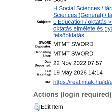
H Social Sciences / t
Sciences (General) / 
L Education / oktatás >
Subjects:
oktatás elmélete és gy
felsőoktatás
SWORD
MTMT SWORD
Depositor:
Depositing
MTMT SWORD
User:
Date
22 Nov 2022 07:57
Deposited:
Last
19 May 2026 14:14
Modified:
https://real.mtak.hu/id
URI:
Actions (login required)
Edit Item