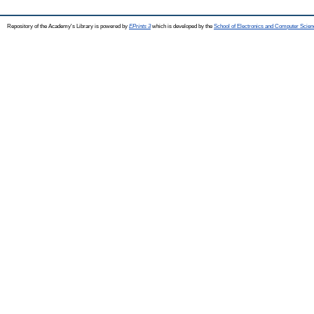
Repository of the Academy's Library is powered by
EPrints 3
which is developed by the
School of Electronics and Computer Scien