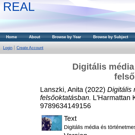
REAL
Home
About
Browse by Year
Browse by Subject
Login
Create Account
Digitális médi
fels
Lanszki, Anita
(2022)
Digitáli
felsőoktatásban.
L'Harmattan 
9789634149156
Text
Digitális média és történetm