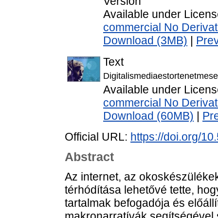
Version
Available under Licen
commercial No Derivat
Download (3MB)
|
Pre
Text
Digitalismediaestortenetmese
Available under Licen
commercial No Derivat
Download (60MB)
|
Pr
Official URL:
https://doi.org/
Abstract
Az internet, az okoskészüléke
térhódítása lehetővé tette, hog
tartalmak befogadója és előállí
makronarratívák segítségével s