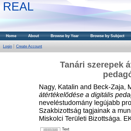
REAL
Home
About
Browse by Year
Browse by Subject
Login
Create Account
Tanári szerepek á
pedagó
Nagy, Katalin
and
Beck-Zaja, 
átértékelődése a digitális ped
neveléstudomány legújabb pro
Szakbizottság tagjainak a m
Miskolci Területi Bizottsága. 
Text