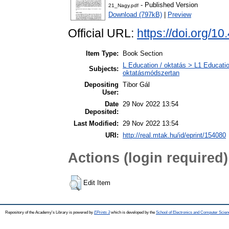
- Published Version
21_Nagy.pdf
Download (797kB)
|
Preview
Official URL:
https://doi.org/1
Item Type:
Book Section
L Education / oktatás > L1 Educatio
Subjects:
oktatásmódszertan
Depositing
Tibor Gál
User:
Date
29 Nov 2022 13:54
Deposited:
Last Modified:
29 Nov 2022 13:54
URI:
http://real.mtak.hu/id/eprint/154080
Actions (login required)
Edit Item
Repository of the Academy's Library is powered by
EPrints 3
which is developed by the
School of Electronics and Computer Scien