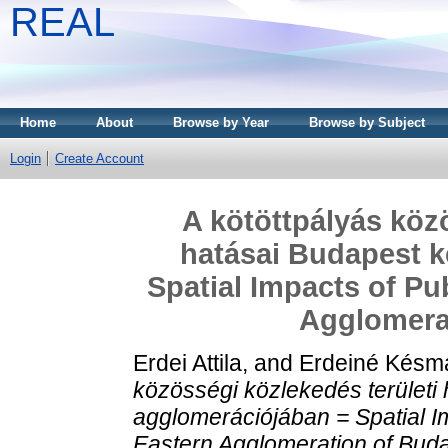
REAL
Home
About
Browse by Year
Browse by Subject
Login
Create Account
A kötöttpályás közö
hatásai Budapest k
Spatial Impacts of Pu
Agglomera
Erdei Attila,
and
Erdeiné Késmár
közösségi közlekedés területi 
agglomerációjában = Spatial Im
Eastern Agglomeration of Buda