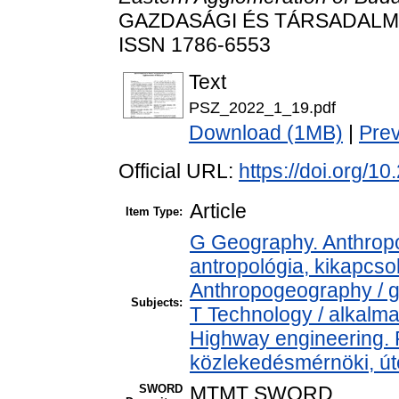
GAZDASÁGI ÉS TÁRSADALMI FO
ISSN 1786-6553
Text
PSZ_2022_1_19.pdf
Download (1MB)
|
Pre
Official URL:
https://doi.org/1
Article
Item Type:
G Geography. Anthropol
antropológia, kikapcs
Anthropogeography / g
Subjects:
T Technology / alkalm
Highway engineering.
közlekedésmérnöki, úté
SWORD
MTMT SWORD