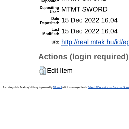
Depositor:
Depositing
MTMT SWORD
User:
Date
15 Dec 2022 16:04
Deposited:
Last
15 Dec 2022 16:04
Modified:
http://real.mtak.hu/id/
URI:
Actions (login required)
Edit Item
Repository of the Academy's Library is powered by
EPrints 3
which is developed by the
School of Electronics and Computer Scien