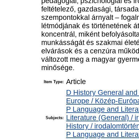
pedagógiai, pszichológiai és i
feltételező, gazdasági, társadal
szempontokkal árnyalt – fogal
létmódjának és történetének á
koncentrál, miként befolyásolt
munkásságát és szakmai életét 
elvárások és a cenzúra működ
változott meg a magyar gyerme
minősége.
Article
Item Type:
D History General and
Europe / Közép-Európ
P Language and Literat
Literature (General) /
Subjects:
History / irodalomtörté
P Language and Literat