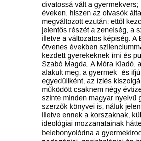
divatossá vált a gyermekvers; 
éveken, hiszen az olvasók által
megváltozott ezután: ettől kez
jelentős részét a zeneiség, a s
illetve a változatos képiség. A 
ötvenes években szilenciummal
kezdett gyerekeknek írni és p
Szabó Magda. A Móra Kiadó, a
alakult meg, a gyermek- és ifj
egyedüliként, az ízlés kiszolgá
működött csaknem négy évtized
szinte minden magyar nyelvű g
szerzők könyvei is, náluk jele
illetve ennek a korszaknak, kü
ideológiai mozzanatainak hátte
belebonyolódna a gyermekiro