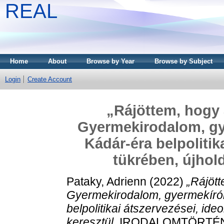
REAL
Home
About
Browse by Year
Browse by Subject
Login
Create Account
„Rájöttem, hogy 
Gyermekirodalom, gye
Kádár-éra belpolitik
tükrében, újhol
Pataky, Adrienn
(2022)
„Rájött
Gyermekirodalom, gyermekírói 
belpolitikai átszervezései, ide
keresztül.
IRODALOMTÖRTÉNET,