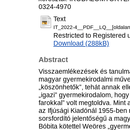
0324-4970
Text
IT_2022-4__PDF__LQ__[oldalank
Restricted to Registered 
Download (288kB)
Abstract
Visszaemlékezések és tanulmá
magyar gyermekirodalmi műve
„köszönhetők”, tehát annak elle
„igazi” gyermekirodalom, hogy
farokkal” volt megtoldva. Min
az Ifjúsági Kiadónál 1955-ben 
sorsfordító jelentőségű a mag
Bóbita kötettel Weöres „gyerm