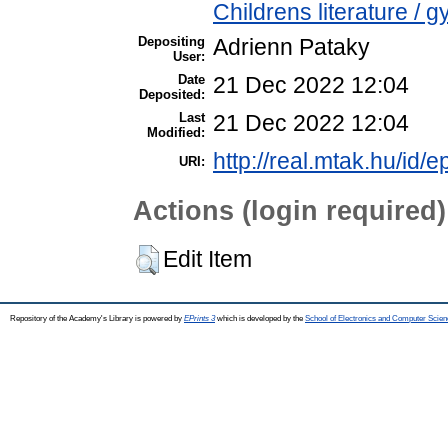
Childrens literature /
Depositing
Adrienn Pataky
User:
Date
21 Dec 2022 12:04
Deposited:
Last
21 Dec 2022 12:04
Modified:
http://real.mtak.hu/id/
URI:
Actions (login required)
Edit Item
Repository of the Academy's Library is powered by
EPrints 3
which is developed by the
School of Electronics and Computer Scien