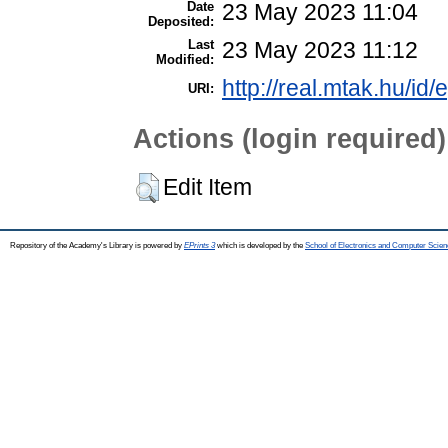
Date
23 May 2023 11:04
Deposited:
Last
23 May 2023 11:12
Modified:
http://real.mtak.hu/id
URI:
Actions (login required)
Edit Item
Repository of the Academy's Library is powered by
EPrints 3
which is developed by the
School of Electronics and Computer Scien