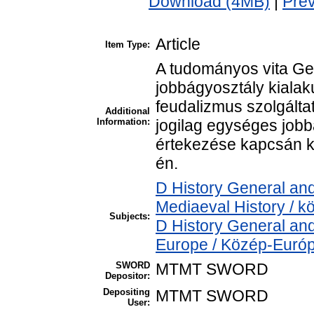
Download (4MB)
|
Pre
Article
Item Type:
A tudományos vita Ger
jobbágyosztály kiala
feudalizmus szolgáltat
Additional
Information:
jogilag egységes jobb
értekezése kapcsán k
én.
D History General and
Mediaeval History / k
Subjects:
D History General and
Europe / Közép-Euró
SWORD
MTMT SWORD
Depositor:
Depositing
MTMT SWORD
User: