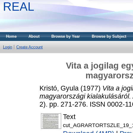
REAL
Home
About
Browse by Year
Browse by Subject
Login
Create Account
Vita a jogilag e
magyarorszá
Kristó, Gyula
(1977)
Vita a jo
magyarországi kialakulásáról.
2). pp. 271-276. ISSN 0002-1
Text
cut_AGRARTORTSZLE_19_19