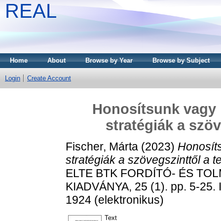
REAL
Home
About
Browse by Year
Browse by Subject
Login
Create Account
Honosítsunk vagy i
stratégiák a szö
Fischer, Márta
(2023)
Honosíts
stratégiák a szövegszinttől a t
ELTE BTK FORDÍTÓ- ÉS T
KIADVÁNYA, 25 (1). pp. 5-25. 
1924 (elektronikus)
Text