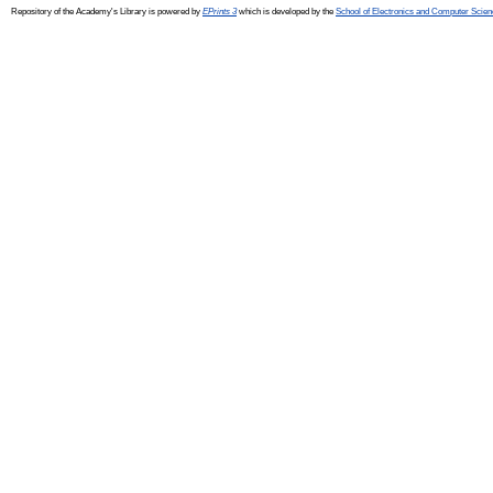
Repository of the Academy's Library is powered by
EPrints 3
which is developed by the
School of Electronics and Computer Scien