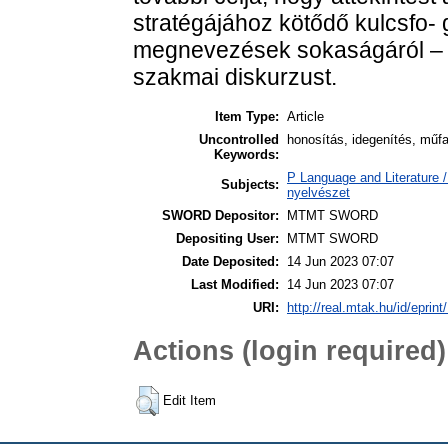
stratégájához kötődő kulcsfo-
megnevezések sokaságáról – e
szakmai diskurzust.
Item Type:
Article
Uncontrolled
honosítás, idegenítés, műfa
Keywords:
P Language and Literature / 
Subjects:
nyelvészet
SWORD Depositor:
MTMT SWORD
Depositing User:
MTMT SWORD
Date Deposited:
14 Jun 2023 07:07
Last Modified:
14 Jun 2023 07:07
URI:
http://real.mtak.hu/id/eprin
Actions (login required)
Edit Item