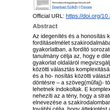
Honositsunkvagyidegenitsunk.pdf
Download (514kB)
|
Preview
Official URL:
https://doi.org/10
Abstract
Az idegenítés és a honosítás 
fordításelmélet szakirodalma
gyakorlatban, a fordító sorozat
tanulmány célja az, hogy e di
gyakorlat oldaláról megvizsgálja,
közötti választás komplexitás
és a ho- nosítás közötti vála
döntésre – a szöveg(műfaj)- tó
lehetnek indokoltak. E komplex 
nehezíti az a tény, hogy a stra
elnevezése a szakirodalomban
további célja, hogy áttekintést