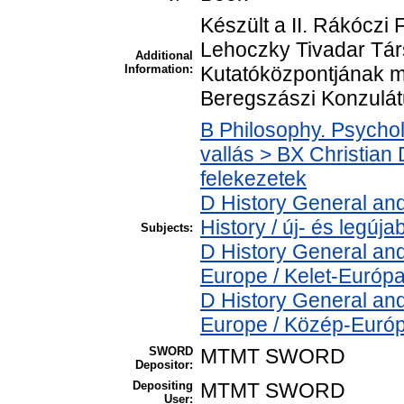
Készült a II. Rákóczi
Lehoczky Tivadar Tá
Additional
Information:
Kutatóközpontjának 
Beregszászi Konzulát
B Philosophy. Psycholo
vallás > BX Christian
felekezetek
D History General an
History / új- és legúja
Subjects:
D History General and
Europe / Kelet-Európ
D History General and
Europe / Közép-Euró
SWORD
MTMT SWORD
Depositor:
Depositing
MTMT SWORD
User: