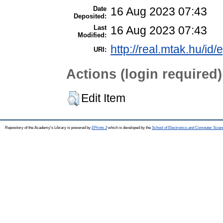
Date
16 Aug 2023 07:43
Deposited:
Last
16 Aug 2023 07:43
Modified:
http://real.mtak.hu/id
URI:
Actions (login required)
Edit Item
Repository of the Academy's Library is powered by
EPrints 3
which is developed by the
School of Electronics and Computer Scien