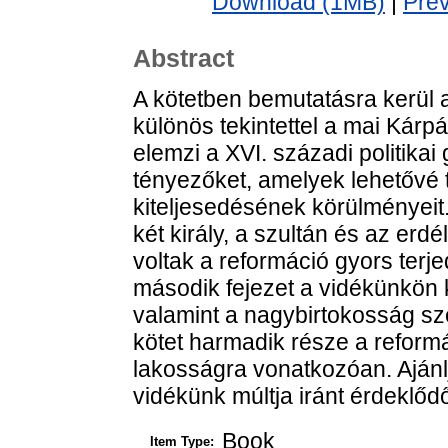
Download (1MB)
|
Pre
Abstract
A kötetben bemutatásra kerül 
különös tekintettel a mai Kárpá
elemzi a XVI. századi politika
tényezőket, amelyek lehetővé t
kiteljesedésének körülményeit
két király, a szultán és az erd
voltak a reformáció gyors terj
második fejezet a vidékünkön 
valamint a nagybirtokosság sz
kötet harmadik része a reformác
lakosságra vonatkozóan. Ajánl
vidékünk múltja iránt érdeklőd
Book
Item Type: