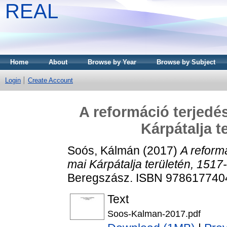
REAL
Home
About
Browse by Year
Browse by Subject
Login
Create Account
A reformáció terjedé
Kárpátalja t
Soós, Kálmán
(2017)
A reform
mai Kárpátalja területén, 1517
Beregszász. ISBN 978617740
Text
Soos-Kalman-2017.pdf