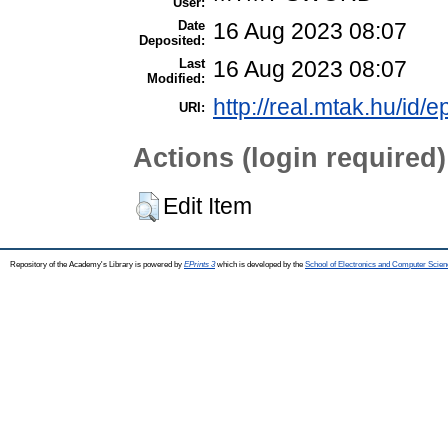
User:
Date
16 Aug 2023 08:07
Deposited:
Last
16 Aug 2023 08:07
Modified:
http://real.mtak.hu/id/
URI:
Actions (login required)
Edit Item
Repository of the Academy's Library is powered by
EPrints 3
which is developed by the
School of Electronics and Computer Scien