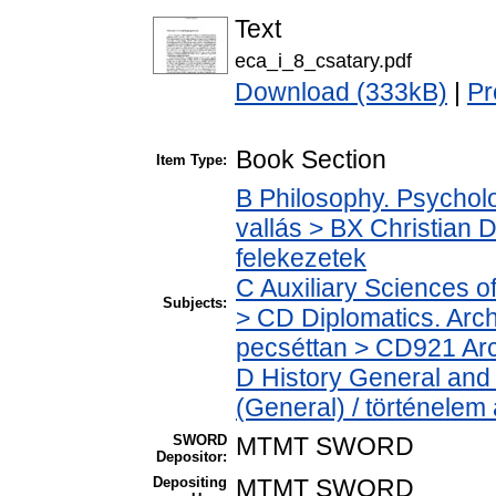
Text
eca_i_8_csatary.pdf
Download (333kB)
|
Pr
Book Section
Item Type:
B Philosophy. Psycholog
vallás > BX Christian 
felekezetek
C Auxiliary Sciences o
Subjects:
> CD Diplomatics. Archi
pecséttan > CD921 Arch
D History General and 
(General) / történelem 
SWORD
MTMT SWORD
Depositor:
Depositing
MTMT SWORD