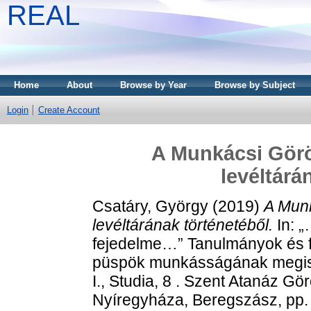
REAL
Home
About
Browse by Year
Browse by Subject
Login
Create Account
A Munkácsi Gör
levéltárá
Csatáry, György
(2019)
A Mun
levéltárának történetéből.
In: 
fejedelme…” Tanulmányok és f
püspök munkásságának megis
I., Studia, 8 . Szent Atanáz Gö
Nyíregyháza, Beregszász, pp