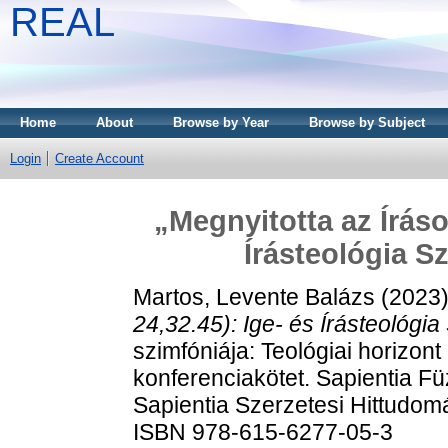
REAL
Home
About
Browse by Year
Browse by Subject
Login
Create Account
„Megnyitotta az Íráso
Írásteológia 
Martos, Levente Balázs
(2023
24,32.45): Ige- és Írásteológ
szimfóniája: Teológiai horizont
konferenciakötet. Sapientia Fü
Sapientia Szerzetesi Hittudomá
ISBN 978-615-6277-05-3