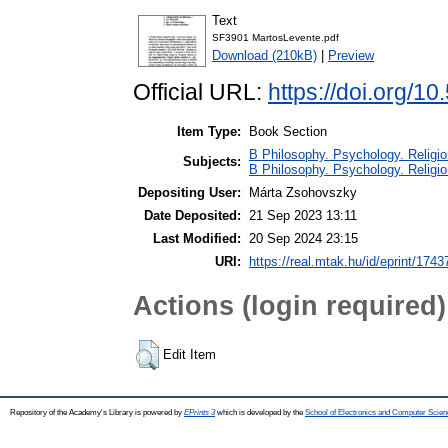
Text
SF3901 MartosLevente.pdf
Download (210kB)
|
Preview
Official URL:
https://doi.org/1
Item Type:
Book Section
B Philosophy. Psychology. Religion 
Subjects:
B Philosophy. Psychology. Religion
Depositing User:
Márta Zsohovszky
Date Deposited:
21 Sep 2023 13:11
Last Modified:
20 Sep 2024 23:15
URI:
https://real.mtak.hu/id/eprint/1743
Actions (login required)
Edit Item
Repository of the Academy's Library is powered by
EPrints 3
which is developed by the
School of Electronics and Computer Scien