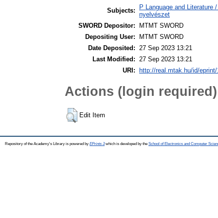
P Language and Literature / 
Subjects:
nyelvészet
SWORD Depositor:
MTMT SWORD
Depositing User:
MTMT SWORD
Date Deposited:
27 Sep 2023 13:21
Last Modified:
27 Sep 2023 13:21
URI:
http://real.mtak.hu/id/eprin
Actions (login required)
Edit Item
Repository of the Academy's Library is powered by
EPrints 3
which is developed by the
School of Electronics and Computer Scien