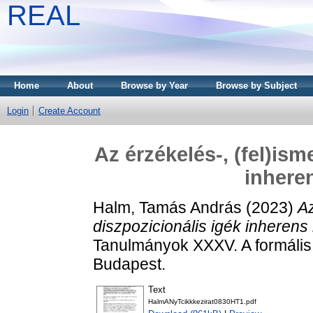
REAL
Home
About
Browse by Year
Browse by Subject
Login
Create Account
Az érzékelés-, (fel)ism
inhere
Halm, Tamás András
(2023)
Az
diszpozicionális igék inherens
Tanulmányok XXXV. A formális j
Budapest.
Text
HalmANyTcikkkezirat0830HT1.pdf