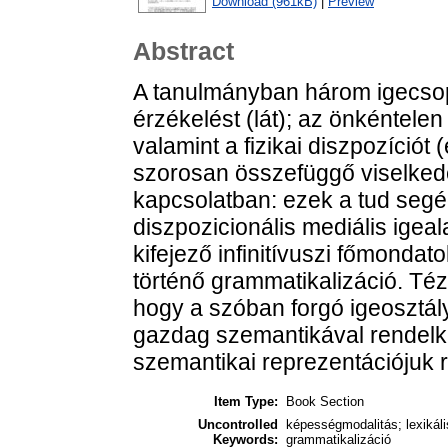
Download (961kB)
|
Preview
Abstract
A tanulmányban három igecsop
érzékelést (lát); az önkéntelen 
valamint a fizikai diszpozíciót (
szorosan összefüggő viselked
kapcsolatban: ezek a tud segé
diszpozicionális mediális ige
kifejező infinitívuszi főmonda
történő grammatikalizáció. Té
hogy a szóban forgó igeosztál
gazdag szemantikával rendelk
szemantikai reprezentációjuk r
Item Type:
Book Section
Uncontrolled
képességmodalitás; lexikáli
Keywords:
grammatikalizáció