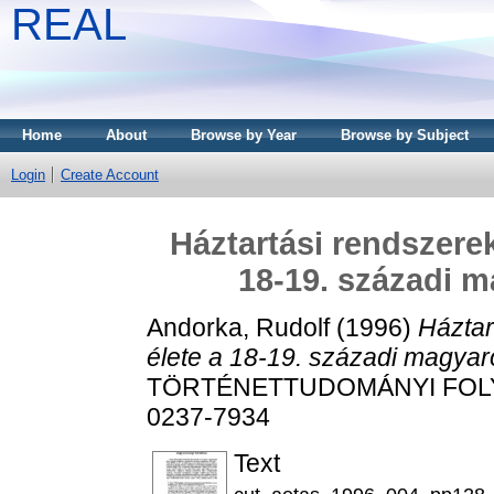
REAL
Home
About
Browse by Year
Browse by Subject
Login
Create Account
Háztartási rendszerek
18-19. századi m
Andorka, Rudolf
(1996)
Háztar
élete a 18-19. századi magyar
TÖRTÉNETTUDOMÁNYI FOLYÓIR
0237-7934
Text