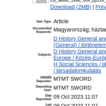
cut_aetas_1996_004_pp128_
Download (2MB)
|
Pre
Article
Item Type:
Uncontrolled
Magyarország; háztar
Keywords:
D History General and
(General) / történele
D History General an
Subjects:
Europe / Közép-Euró
H Social Sciences /
/ társadalomkutatás
SWORD
MTMT SWORD
Depositor:
Depositing
MTMT SWORD
User:
Date
09 Oct 2023 11:07
Deposited:
Last
09 Oct 2023 11:07