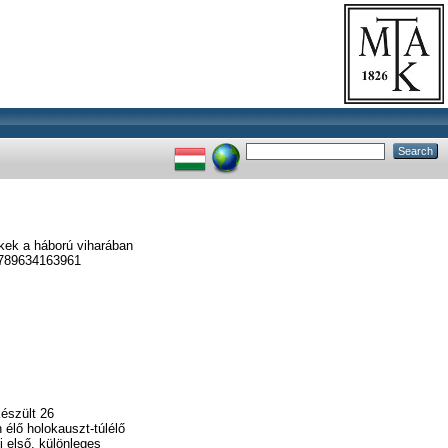
kek a háború viharában
 9789634163961
észült 26
 élő holokauszt-túlélő
 első, különleges