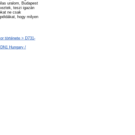
ilas uralom, Budapest
keztek, teszi igazán
okat ne csak
éldákat, hogy milyen
or története > D731-
 DN1 Hungary /