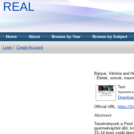
REAL
Home
About
Browse by Year
Browse by Subject
Login
Create Account
Bányai, Viktória
and
Ho
: Életek, sorsok, trau
Text
Gyerekek-a
Downloa
Official URL:
https://2
Abstract
Tanulmányunk a Pesti 
gyermekrajzból álló, k
13–14 éves zsidó lányo