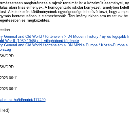
ermészetesen meghatározza a rajzok tartalmát is: a közelmúlt eseményei, ny
ulás utáni friss élmények. A homogenizáló iskolai környezet, amelyben kelet
test. A keletkezés körülményeinek egységessége lehetővé teszi, hogy a rajz
ymás kontextusában is elemezhessük. Tanulmányunkban arra mutatunk be p
megértésében ez megközelítés.
ection
ry General and Old World / történelem > D4 Modern History / új- és legújabb k
ld War II (1939-1945) / II. világháború története
ry General and Old World / történelem > DN Middle Europe / Közép-Európa >
ország
 SWORD
 SWORD
2023 06:11
2023 06:11
real.mtak.hu/id/eprint/177420
ired)