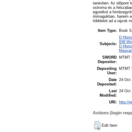
tanévben. Az időpont t
ostroma és a felszabad
egyedivé a forrásegyüt
önmagukban, hanem eg
többletet ad a rajzok 
Item Type:
Book S
D Histo
838 Wor
Subjects:
D Histo
Magyar
SWORD
MTMT
Depositor:
Depositing
MTMT
User:
Date
24 Oct 
Deposited:
Last
24 Oct 
Modified:
URI:
http://
Actions (login requ
Edit Item