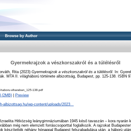
Browse by Author
Gyermekrajzok a vészkorszakról és a túlélésről
rváth, Rita
(2023)
Gyermekrajzok a vészkorszakról és a túlélésről.
In: Gyere
mák. MTA II. világháború története albizottság, Budapest, pp. 125-138. ISBN
-haboru-viharaban_125-138.pdf
d (2MB)
|
Preview
vh-albizottsag.hu/wp-content/uploads/2023...
Izraelita Hitközség leánygimnáziumában 1945 késő tavaszán – kora nyarán k
orábban még nem elemzett forráscsoporttal foglalkozik. A rajzokat Budapesten
k készítették néhány hónappal Budapest felszabadulása után, a háború utáni