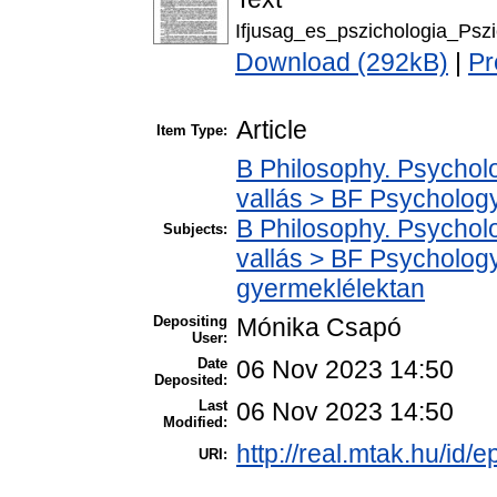
Ifjusag_es_pszichologia_Psz
Download (292kB)
|
Pr
Article
Item Type:
B Philosophy. Psycholog
vallás > BF Psychology
B Philosophy. Psycholog
Subjects:
vallás > BF Psychology
gyermeklélektan
Depositing
Mónika Csapó
User:
Date
06 Nov 2023 14:50
Deposited:
Last
06 Nov 2023 14:50
Modified:
http://real.mtak.hu/id/
URI: