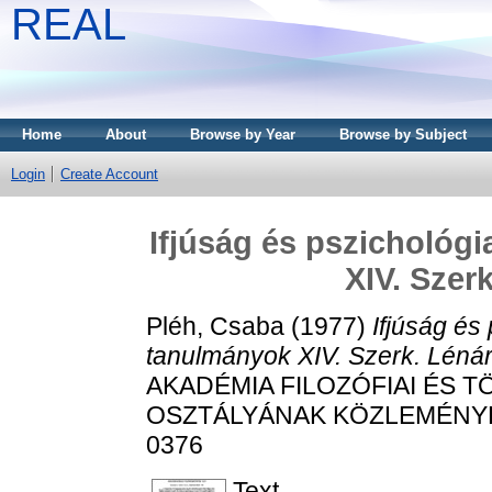
REAL
Home
About
Browse by Year
Browse by Subject
Login
Create Account
Ifjúság és pszichológi
XIV. Szer
Pléh, Csaba
(1977)
Ifjúság és
tanulmányok XIV. Szerk. Léná
AKADÉMIA FILOZÓFIAI ÉS
OSZTÁLYÁNAK KÖZLEMÉNYEI, 2
0376
Text