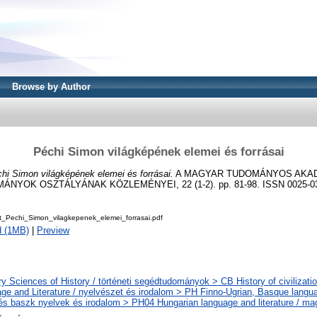
Browse by Author
Péchi Simon világképének elemei és forrásai
hi Simon világképének elemei és forrásai.
A MAGYAR TUDOMÁNYOS AKADÉ
YOK OSZTÁLYÁNAK KÖZLEMÉNYEI, 22 (1-2). pp. 81-98. ISSN 0025-0
_Pechi_Simon_vilagkepenek_elemei_forrasai.pdf
d (1MB)
|
Preview
ry Sciences of History / történeti segédtudományok > CB History of civilizati
ge and Literature / nyelvészet és irodalom > PH Finno-Ugrian, Basque languag
 és baszk nyelvek és irodalom > PH04 Hungarian language and literature / ma