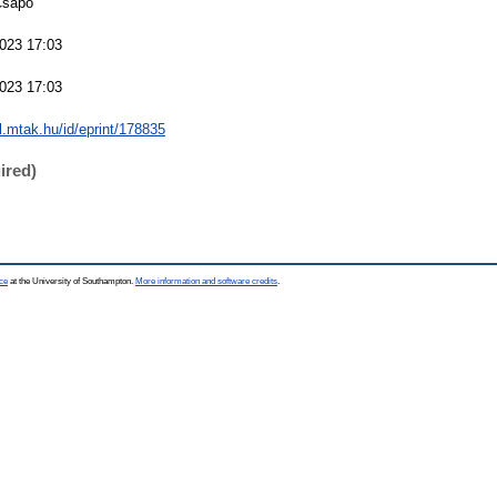
Csapó
023 17:03
023 17:03
al.mtak.hu/id/eprint/178835
ired)
ce
at the University of Southampton.
More information and software credits
.