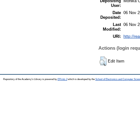
Depositing
Mónika 
User:
Date
06 Nov 2
Deposited:
Last
06 Nov 2
Modified:
URI:
http://re
Actions (login requ
Edit Item
Repository of the Academy's Library is powered by
EPrints 3
which is developed by the
School of Electronics and Computer Scien