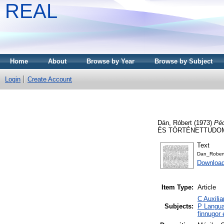
REAL
Home
About
Browse by Year
Browse by Subject
Login
Create Account
Dán, Róbert
(1973)
Péc
ÉS TÖRTÉNETTUDOMÁN
Text
Dan_Robert
Downloa
Item Type:
Article
C Auxilia
Subjects:
P Langua
finnugor