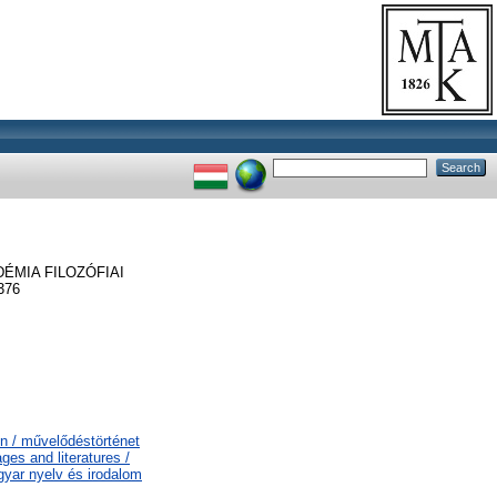
MIA FILOZÓFIAI
376
on / művelődéstörténet
es and literatures /
gyar nyelv és irodalom