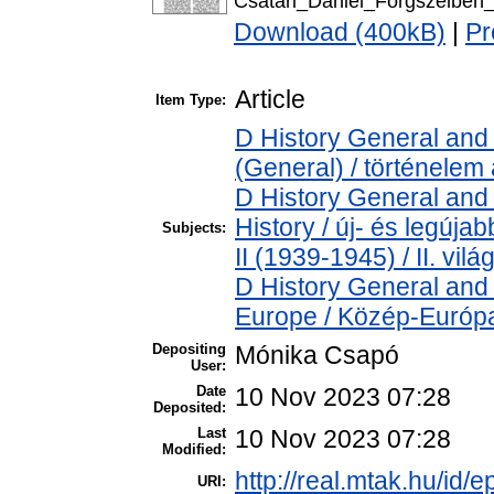
Csatari_Daniel_Forgszelbe
Download (400kB)
|
Pr
Article
Item Type:
D History General and 
(General) / történelem 
D History General and
History / új- és legúj
Subjects:
II (1939-1945) / II. vil
D History General and
Europe / Közép-Európ
Depositing
Mónika Csapó
User:
Date
10 Nov 2023 07:28
Deposited:
Last
10 Nov 2023 07:28
Modified:
http://real.mtak.hu/id/
URI: