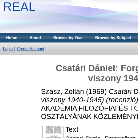
REAL
Home
About
Browse by Year
Browse by Subject
Login
Create Account
Csatári Dániel: Fo
viszony 194
Szász, Zoltán
(1969)
Csatári 
viszony 1940-1945) (recenzió)
AKADÉMIA FILOZÓFIAI ÉS
OSZTÁLYÁNAK KÖZLEMÉNYEI, 1
Text