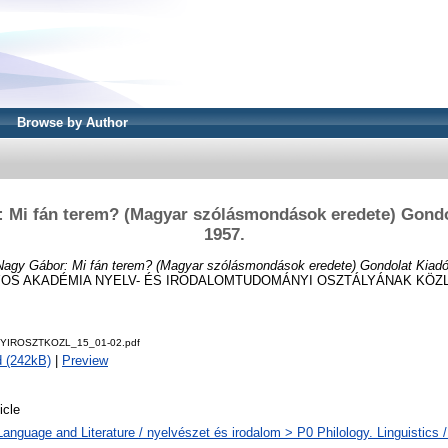
Browse by Author
 Mi fán terem? (Magyar szólásmondások eredete) Gondo
1957.
Nagy Gábor: Mi fán terem? (Magyar szólásmondások eredete) Gondolat Kiadó
S AKADÉMIA NYELV- ÉS IRODALOMTUDOMÁNYI OSZTÁLYÁNAK KÖZLEM
NYIROSZTKOZL_15_01-02.pdf
 (242kB)
|
Preview
icle
Language and Literature / nyelvészet és irodalom > P0 Philology. Linguistics / 