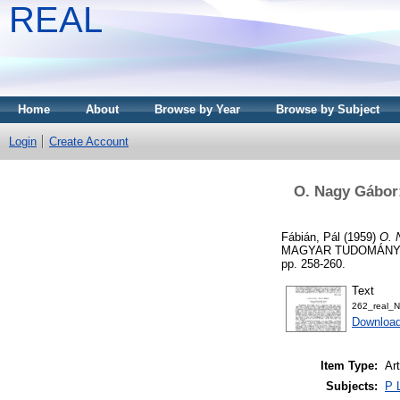
REAL
Home
About
Browse by Year
Browse by Subject
Login
Create Account
O. Nagy Gábor:
Fábián, Pál
(1959)
O. 
MAGYAR TUDOMÁNYO
pp. 258-260.
Text
262_real_
Download
Item Type:
Art
Subjects:
P 