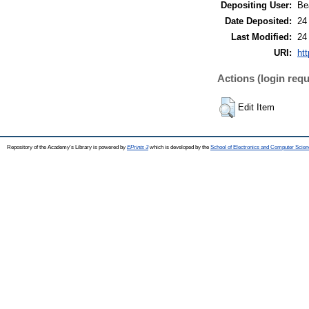
Depositing User:
Be
Date Deposited:
24
Last Modified:
24
URI:
htt
Actions (login requ
Edit Item
Repository of the Academy's Library is powered by
EPrints 3
which is developed by the
School of Electronics and Computer Scien