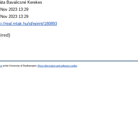
áta Bavalicsné Kerekes
 Nov 2023 13:29
 Nov 2023 13:29
p://real.mtak.hu/id/eprint/180893
ired)
ce
at the University of Southampton.
More information and software credits
.