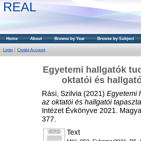
REAL
Home
About
Browse by Year
Browse by Subject
Login
Create Account
Egyetemi hallgatók t
oktatói és hallgat
Rási, Szilvia
(2021)
Egyetemi 
az oktatói és hallgatói tapaszt
Intézet Évkönyve 2021. Magyar
377.
Text