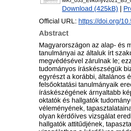
MKI_053_Evkonyv2021_B5_0
Download (425kB)
|
Pr
Official URL:
https://doi.org/
Abstract
Magyarországon az alap- és m
tanulmányai az általuk írt sz
megvédésével zárulnak le; ez
tudományos íráskészségük biz
egyrészt a korábbi, általános 
felsőoktatási tanulmányaik er
íráskészégének árnyaltabb ké
oktatók és hallgatók tudomány
véleményének, tapasztalataina
olyan kérdőíves vizsgálat ered
hallgatók attitűdjének, tapaszta