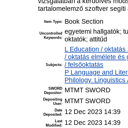
vizsgálatban a kérdőíves móds
tartalomelemző szoftver segíti
Book Section
Item Type:
egyetemi hallgatók; 
Uncontrolled
Keywords:
oktatók; attitűd
L Education / oktatás
/ oktatás elmélete é
/ felsőoktatás
Subjects:
P Language and Liter
Philology. Linguistics 
SWORD
MTMT SWORD
Depositor:
Depositing
MTMT SWORD
User:
Date
12 Dec 2023 14:39
Deposited:
Last
12 Dec 2023 14:39
Modified: