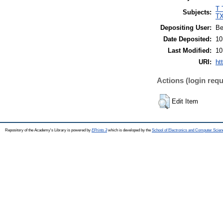
T 
Subjects:
TX
Depositing User:
Be
Date Deposited:
10
Last Modified:
10
URI:
ht
Actions (login requ
Edit Item
Repository of the Academy's Library is powered by
EPrints 3
which is developed by the
School of Electronics and Computer Scien