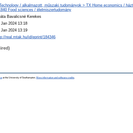
Technology / alkalmazott, műszaki tudományok > TX Home economics / házt
840 Food sciences / élelmiszertudomány
áta Bavalicsné Kerekes
 Jan 2024 13:18
 Jan 2024 13:19
tp://real.mtak.hu/id/eprint/184346
ired)
ce
at the University of Southampton.
More information and software credits
.