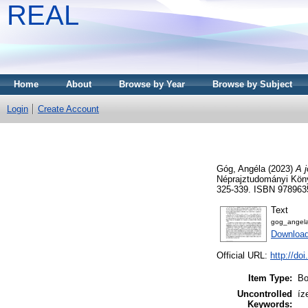
REAL
Home
About
Browse by Year
Browse by Subject
Login
Create Account
Góg, Angéla
(2023)
A 
Néprajztudományi Köny
325-339. ISBN 97896
Text
gog_angela
Download
Official URL:
http://do
Item Type:
Bo
Uncontrolled
íz
Keywords: