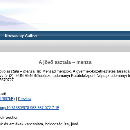
Browse by Author
A jövő asztala – menza
jövő asztala – menza.
In: Menzadimenziók. A gyermek-közétkeztetés társada
vtár (2). HUN-REN Bölcsészettudományi Kutatóközpont Néprajztudományi In
35670727
.pdf
 (897kB)
|
Preview
i.org/10.61380/978-963-567-072-7-15
ok Section
ek és emlékek kapcsolata, boldogság íze, jövő