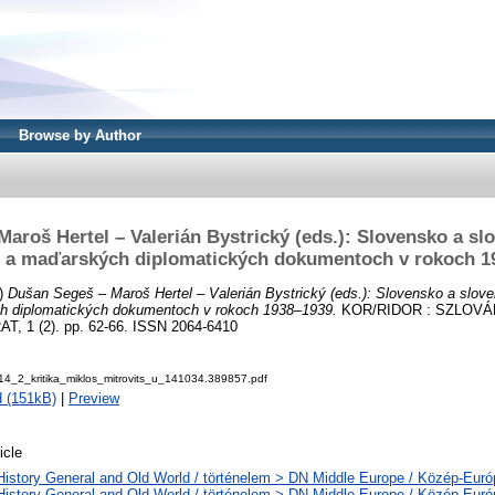
Browse by Author
aroš Hertel – Valerián Bystrický (eds.): Slovensko a sl
 a maďarských diplomatických dokumentoch v rokoch 1
)
Dušan Segeš – Maroš Hertel – Valerián Bystrický (eds.): Slovensko a slov
h diplomatických dokumentoch v rokoch 1938–1939.
KOR/RIDOR : SZLOV
 1 (2). pp. 62-66. ISSN 2064-6410
014_2_kritika_miklos_mitrovits_u_141034.389857.pdf
 (151kB)
|
Preview
icle
History General and Old World / történelem > DN Middle Europe / Közép-Euró
History General and Old World / történelem > DN Middle Europe / Közép-Eur