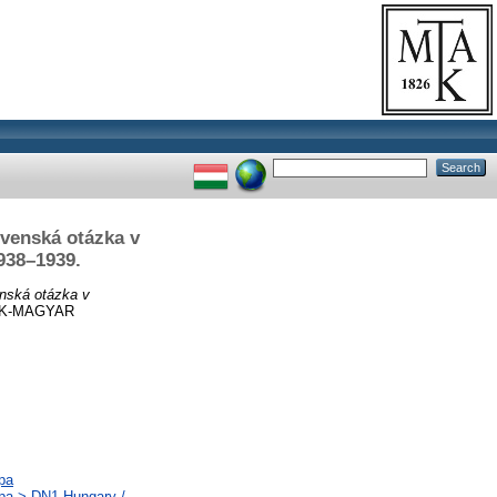
ovenská otázka v
938–1939.
enská otázka v
ÁK-MAGYAR
pa
ópa > DN1 Hungary /