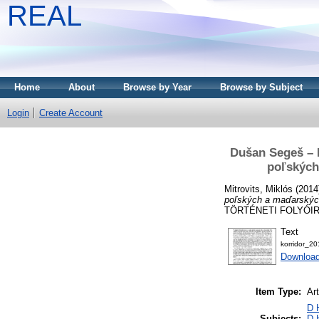
REAL
Home
About
Browse by Year
Browse by Subject
Login
Create Account
Dušan Segeš – M
poľských
Mitrovits, Miklós
(2014
poľských a maďarskýc
TÖRTÉNETI FOLYÓIRAT,
Text
korridor_2
Download
Item Type:
Art
D 
Subjects:
D 