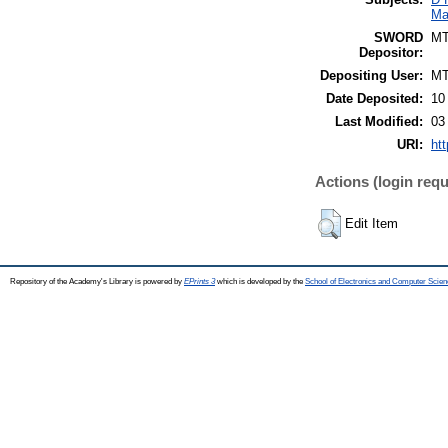
Ma
SWORD
M
Depositor:
Depositing User:
M
Date Deposited:
10
Last Modified:
03
URI:
htt
Actions (login requ
Edit Item
Repository of the Academy's Library is powered by
EPrints 3
which is developed by the
School of Electronics and Computer Scien