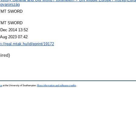
gyarország
TMT SWORD
TMT SWORD
 Dec 2014 13:52
 Aug 2023 07:42
p://real.mtak.hu/id/eprint/19172
ired)
ce
at the University of Southampton.
More information and software credits
.