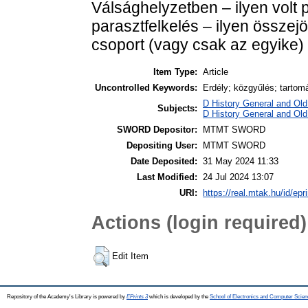
Válsághelyzetben – ilyen volt 
parasztfelkelés – ilyen összej
csoport (vagy csak az egyike)
Item Type:
Article
Uncontrolled Keywords:
Erdély; közgyűlés; tartom
D History General and Old
Subjects:
D History General and Old
SWORD Depositor:
MTMT SWORD
Depositing User:
MTMT SWORD
Date Deposited:
31 May 2024 11:33
Last Modified:
24 Jul 2024 13:07
URI:
https://real.mtak.hu/id/epr
Actions (login required)
Edit Item
Repository of the Academy's Library is powered by
EPrints 3
which is developed by the
School of Electronics and Computer Scien