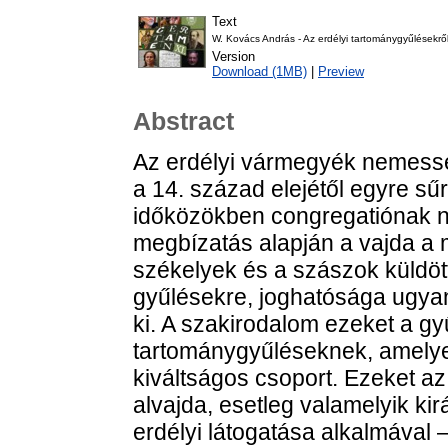
Text
W. Kovács András - Az erdélyi tartománygyűlésekr
Version
Download (1MB)
|
Preview
Abstract
Az erdélyi vármegyék nemess
a 14. század elejétől egyre sű
időközökben congregatiónak nev
megbízatás alapján a vajda a m
székelyek és a szászok küldött
gyűlésekre, joghatósága ugyan
ki. A szakirodalom ezeket a g
tartománygyűléseknek, amelye
kiváltságos csoport. Ezeket az
alvajda, esetleg valamelyik kir
erdélyi látogatása alkalmával 