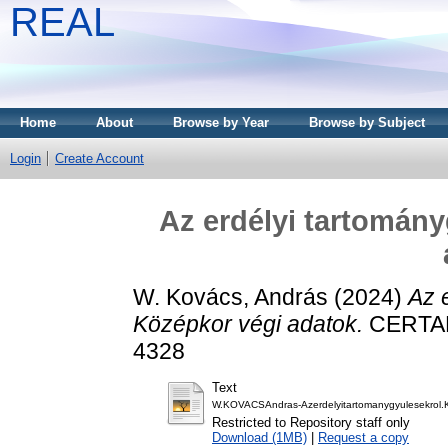
REAL
Home
About
Browse by Year
Browse by Subject
Login
Create Account
Az erdélyi tartomány
W. Kovács, András
(2024)
Az 
Középkor végi adatok.
CERTAME
4328
Text
W.KOVACSAndras-Azerdelyitartomanygyulesekrol.K
Restricted to Repository staff only
Download (1MB)
|
Request a copy