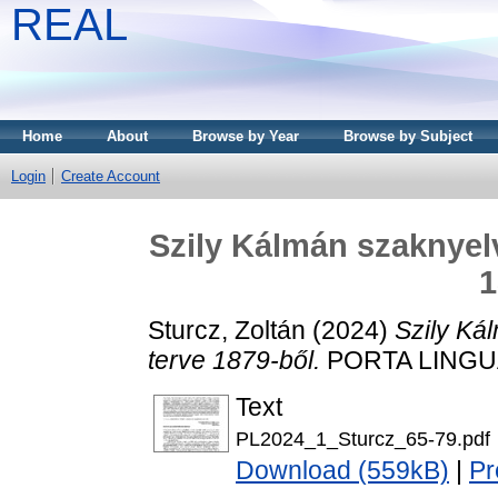
REAL
Home
About
Browse by Year
Browse by Subject
Login
Create Account
Szily Kálmán szaknyelvi
1
Sturcz, Zoltán
(2024)
Szily Kál
terve 1879-ből.
PORTA LINGUA 
Text
PL2024_1_Sturcz_65-79.pdf
Download (559kB)
|
Pr