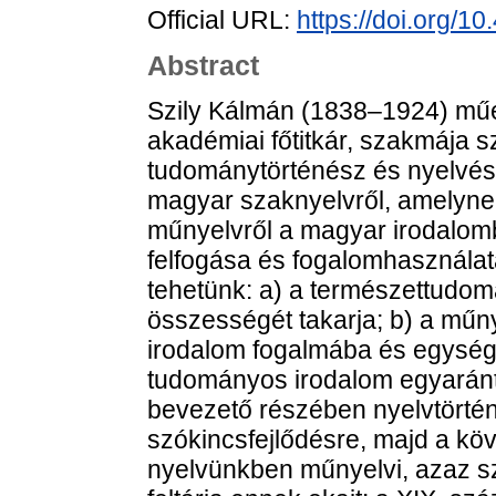
Official URL:
https://doi.org/1
Abstract
Szily Kálmán (1838–1924) műeg
akadémiai főtitkár, szakmája sz
tudománytörténész és nyelvész
magyar szaknyelvről, amelyne
műnyelvről a magyar irodalomb
felfogása és fogalomhasználat
tehetünk: a) a természettudo
összességét takarja; b) a műn
irodalom fogalmába és egység
tudományos irodalom egyaránt 
bevezető részében nyelvtörténet
szókincsfejlődésre, majd a kö
nyelvünkben műnyelvi, azaz sz