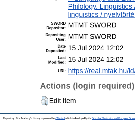
Philology. Linguistics 
linguistics / nyelvtört
SWORD
MTMT SWORD
Depositor:
Depositing
MTMT SWORD
User:
Date
15 Jul 2024 12:02
Deposited:
Last
15 Jul 2024 12:02
Modified:
https://real.mtak.hu/i
URI:
Actions (login required)
Edit Item
Repository of the Academy's Library is powered by
EPrints 3
which is developed by the
School of Electronics and Computer Scien