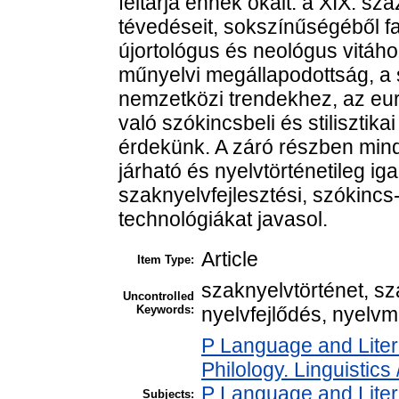
feltárja ennek okait: a XIX. sz
tévedéseit, sokszínűségéből f
újortológus és neológus vitáh
műnyelvi megállapodottság, a 
nemzetközi trendekhez, az eur
való szókincsbeli és stiliszti
érdekünk. A záró részben minde
járható és nyelvtörténetileg ig
szaknyelvfejlesztési, szókincs-
technológiákat javasol.
Article
Item Type:
szaknyelvtörténet, sz
Uncontrolled
Keywords:
nyelvfejlődés, nyelv
P Language and Liter
Philology. Linguistics 
P Language and Liter
Subjects: