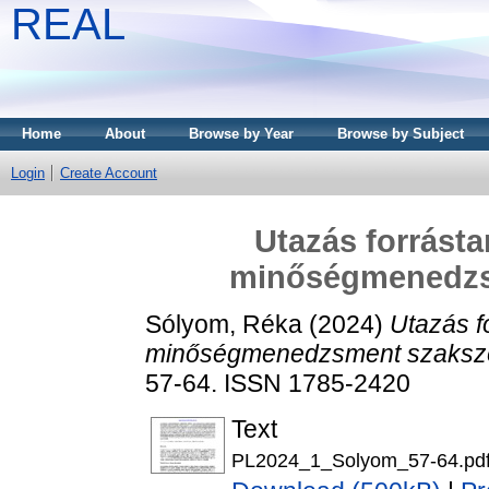
REAL
Home
About
Browse by Year
Browse by Subject
Login
Create Account
Utazás forrást
minőségmenedzs
Sólyom, Réka
(2024)
Utazás f
minőségmenedzsment szaksz
57-64. ISSN 1785-2420
Text
PL2024_1_Solyom_57-64.pd