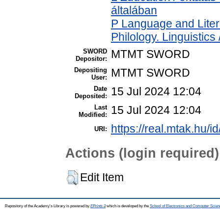
általában
P Language and Liter
Philology. Linguistics 
SWORD
MTMT SWORD
Depositor:
Depositing
MTMT SWORD
User:
Date
15 Jul 2024 12:04
Deposited:
Last
15 Jul 2024 12:04
Modified:
https://real.mtak.hu/i
URI:
Actions (login required)
Edit Item
Repository of the Academy's Library is powered by
EPrints 3
which is developed by the
School of Electronics and Computer Scien