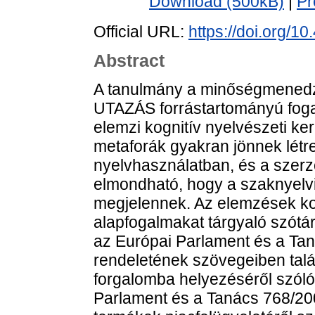
Download (500kB)
|
Pr
Official URL:
https://doi.org/1
Abstract
A tanulmány a minőségmenedz
UTAZÁS forrástartományú foga
elemzi kognitív nyelvészeti k
metaforák gyakran jönnek létre
nyelvhasználatban, és a szerz
elmondható, hogy a szaknyelvi
megjelennek. Az elemzések k
alapfogalmakat tárgyaló szótá
az Európai Parlament és a Ta
rendeletének szövegeiben talá
forgalomba helyezéséről szóló
Parlament és a Tanács 768/200