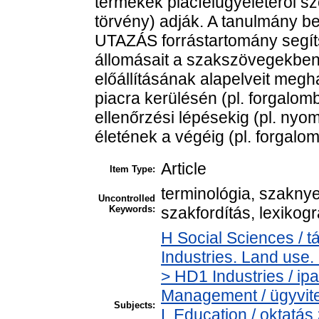
termékek piacfelügyeletéről sz
törvény) adják. A tanulmány b
UTAZÁS forrástartomány segíts
állomásait a szakszövegekben
előállításának alapelveit megh
piacra kerülésén (pl. forgalom
ellenőrzési lépésekig (pl. ny
életének a végéig (pl. forgalom
Article
Item Type:
terminológia, szaknye
Uncontrolled
Keywords:
szakfordítás, lexikogr
H Social Sciences /
Industries. Land use.
> HD1 Industries / i
Management / ügyvite
Subjects:
L Education / oktatás