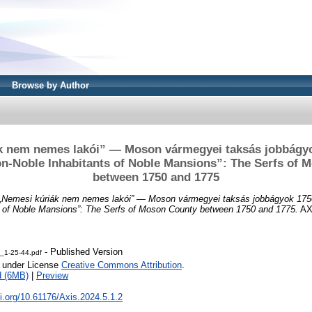
Browse by Author
k nem nemes lakói” — Moson vármegyei taksás jobbágyo
on-Noble Inhabitants of Noble Mansions”: The Serfs of 
between 1750 and 1775
„Nemesi kúriák nem nemes lakói” — Moson vármegyei taksás jobbágyok 175
s of Noble Mansions”: The Serfs of Moson County between 1750 and 1775.
AXI
- Published Version
_1-25-44.pdf
e under License
Creative Commons Attribution
.
d (6MB)
|
Preview
oi.org/10.61176/Axis.2024.5.1.2