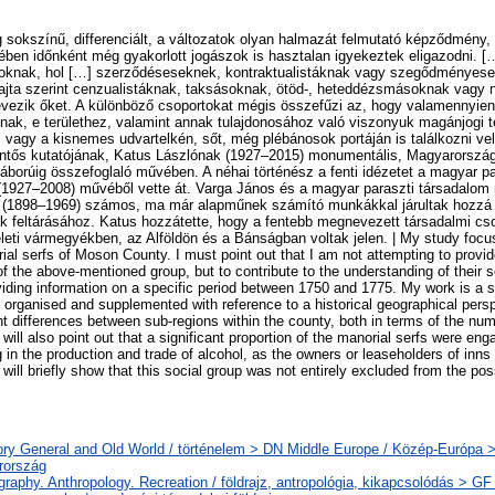
g sokszínű, differenciált, a változatok olyan halmazát felmutató képződmény
en időnként még gyakorlott jogászok is hasztalan igyekeztek eligazodni. […
gyoknak, hol […] szerződéseseknek, kontraktualistáknak vagy szegődményesek
fajta szerint cenzualistáknak, taksásoknak, ötöd-, heteddézsmásoknak vagy
vezik őket. A különböző csoportokat mégis összefűzi az, hogy valamennyien a
aknak, e területhez, valamint annak tulajdonosához való viszonyuk magánjogi
, vagy a kisnemes udvartelkén, sőt, még plébánosok portáján is találkozni ve
entős kutatójának, Katus Lászlónak (1927–2015) monumentális, Magyarország 
áborúig összefoglaló művében. A néhai történész a fenti idézetet a magyar pa
(1927–2008) művéből vette át. Varga János és a magyar paraszti társadalom 
n (1898–1969) számos, ma már alapműnek számító munkákkal járultak hozzá
k feltárásához. Katus hozzátette, hogy a fentebb megnevezett társadalmi cso
eti vármegyékben, az Alföldön és a Bánságban voltak jelen. | My study focus
rial serfs of Moson County. I must point out that I am not attempting to provi
of the above-mentioned group, but to contribute to the understanding of their so
viding information on a specific period between 1750 and 1775. My work is a 
s, organised and supplemented with reference to a historical geographical perspe
ant differences between sub-regions within the county, both in terms of the num
I will also point out that a significant proportion of the manorial serfs were eng
in the production and trade of alcohol, as the owners or leaseholders of inns 
I will briefly show that this social group was not entirely excluded from the pos
ory General and Old World / történelem > DN Middle Europe / Közép-Európa 
rország
raphy. Anthropology. Recreation / földrajz, antropológia, kikapcsolódás > G