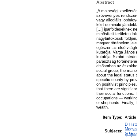
Abstract
„A majorsági zsellérsé
szövevényes rendszeréb
vagy allodiális jobbá
közt domináló járadék
[…] iparföldeseknek ne
minősített területen l
nagybirtokosok földjén
magyar történelem jel
egészen az első világh
kutatója, Varga János 
kutatója, Szabó Istvá
parasztság történeténe
elsősorban az északkel
social group, the mano
about the legal status 
specific county by pro
on positivist principle
that there are signific
their social functions. 
occupations — working 
or shepherds. Finally, 
wealth.
Item Type:
Article
D Hist
Magya
Subjects:
G Geog