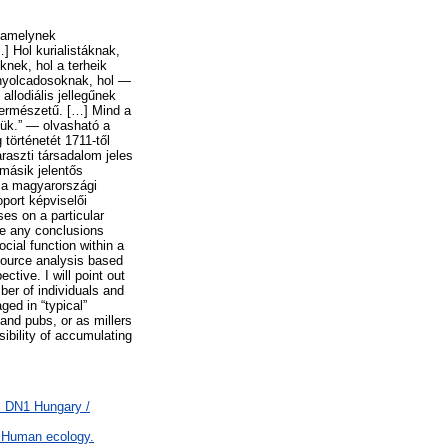
, amelynek
] Hol kurialistáknak,
nek, hol a terheik
 nyolcadosoknak, hol —
llodiális jellegűnek
 természetű. […] Mind a
lük.” — olvasható a
történetét 1711-től
raszti társadalom jeles
másik jelentős
 a magyarországi
port képviselői
es on a particular
de any conclusions
cial function within a
source analysis based
ctive. I will point out
ber of individuals and
aged in “typical”
and pubs, or as millers
sibility of accumulating
> DN1 Hungary /
F Human ecology.