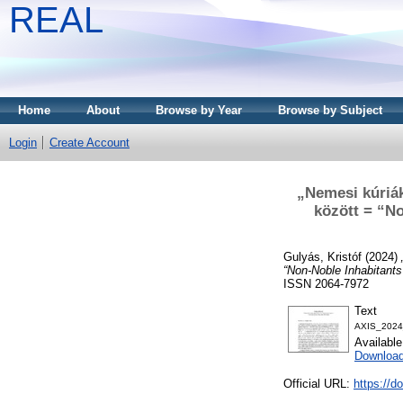
REAL
Home
About
Browse by Year
Browse by Subject
Login
Create Account
„Nemesi kúriá
között = “N
Gulyás, Kristóf
(2024)
“Non-Noble Inhabitant
ISSN 2064-7972
Text
AXIS_2024
Availabl
Downloa
Official URL:
https://d