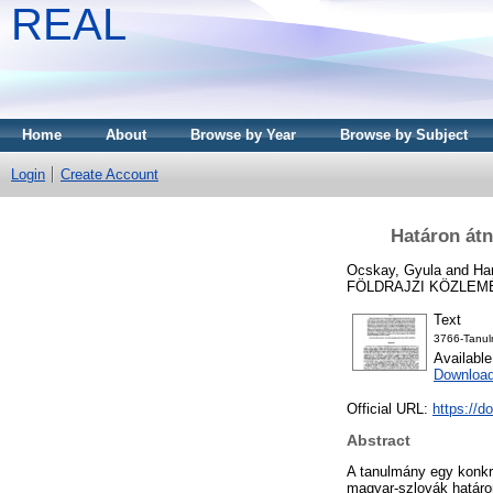
REAL
Home
About
Browse by Year
Browse by Subject
Login
Create Account
Határon átn
Ocskay, Gyula
and
Ha
FÖLDRAJZI KÖZLEMÉNY
Text
3766-Tanul
Availabl
Downloa
Official URL:
https://d
Abstract
A tanulmány egy konkré
magyar-szlovák határon