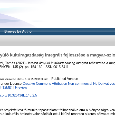
Browse by Author
yúló kultúragazdaság integrált fejlesztése a magyar-szl
rdi, Tamás
(2021)
Határon átnyúló kultúragazdaság integrált fejlesztése a ma
EK, 145 (2). pp. 154-169. ISSN 0015-5411
- Published Version
manyszovege-26513-1-10-20210526.pdf
e under License
Creative Commons Attribution Non-commercial No Derivatives
d (12MB)
|
Preview
oi.org/10.32643/fk.145.2.5
t projektfejlesztő munka tapasztalatait felhasználva arra a hiányosságra ker
 a kulturális örökség valorizációját célul kitűző rengeteg sikeres pályázat 