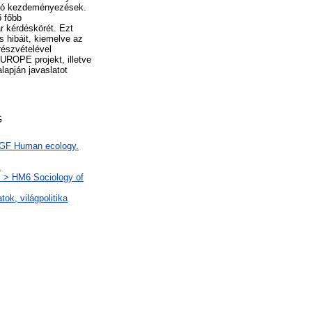
onló kezdeményezések.
ő főbb
ár kérdéskörét. Ezt
 hibáit, kiemelve az
részvételével
UROPE projekt, illetve
lapján javaslatot
G
> GF Human ecology.
s
s > HM6 Sociology of
tok, világpolitika