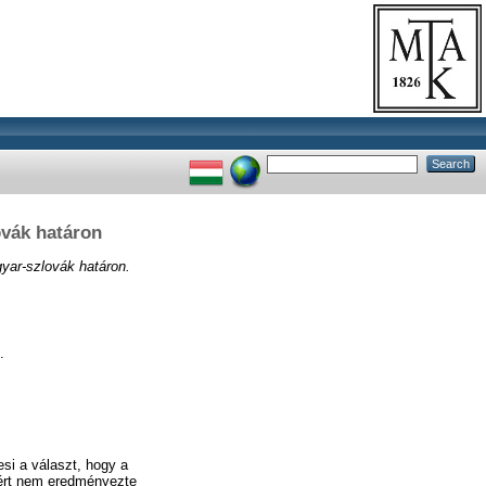
ovák határon
gyar-szlovák határon.
.
esi a választ, hogy a
miért nem eredményezte