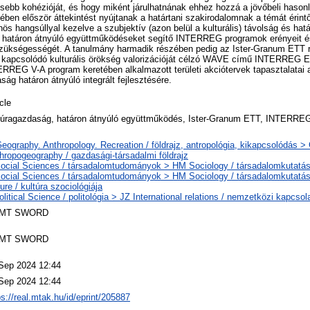
rősebb kohézióját, és hogy miként járulhatnának ehhez hozzá a jövőbeli has
ben először áttekintést nyújtanak a határtani szakirodalomnak a témát érint
nös hangsúllyal kezelve a szubjektív (azon belül a kulturális) távolság és hat
 határon átnyúló együttműködéseket segítő INTERREG programok erényeit és
k szükségességét. A tanulmány harmadik részében pedig az Ister-Granum ETT 
 kapcsolódó kulturális örökség valorizációját célzó WAVE című INTERREG E
REG V-A program keretében alkalmazott területi akciótervek tapasztalatai a
ág határon átnyúló integrált fejlesztésére.
icle
túragazdaság, határon átnyúló együttműködés, Ister-Granum ETT, INTERRE
eography. Anthropology. Recreation / földrajz, antropológia, kikapcsolódás 
hropogeography / gazdasági-társadalmi földrajz
ocial Sciences / társadalomtudományok > HM Sociology / társadalomkutatá
ocial Sciences / társadalomtudományok > HM Sociology / társadalomkutatá
ture / kultúra szociológiája
olitical Science / politológia > JZ International relations / nemzetközi kapcsola
MT SWORD
MT SWORD
Sep 2024 12:44
Sep 2024 12:44
ps://real.mtak.hu/id/eprint/205887