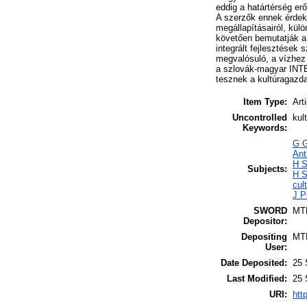
eddig a határtérség e
A szerzők ennek érdeké
megállapításairól, külö
követően bemutatják a
integrált fejlesztése
megvalósuló, a vízhez
a szlovák-magyar INTER
tesznek a kultúragazdas
Item Type:
Art
Uncontrolled
kul
Keywords:
G G
Ant
H S
Subjects:
H S
cul
J P
SWORD
MT
Depositor:
Depositing
MT
User:
Date Deposited:
25 
Last Modified:
25 
URI:
htt