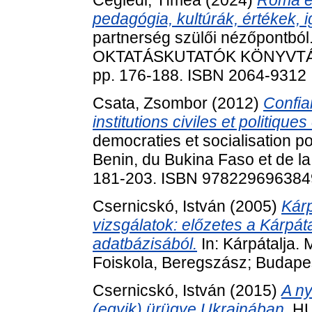
Ceglédi, Tímea
(2024)
Roma é
pedagógia, kultúrák, értékek, 
partnerség szülői nézőpontból
OKTATÁSKUTATÓK KÖNYVTÁRA
pp. 176-188. ISBN 2064-9312
Csata, Zsombor
(2012)
Confia
institutions civiles et politiqu
democraties et socialisation p
Benin, du Bukina Faso et de la
181-203. ISBN 978229696384
Csernicskó, István
(2005)
Kárp
vizsgálatok: előzetes a Kárpá
adatbázisából.
In: Kárpátalja.
Foiskola, Beregszász; Budape
Csernicskó, István
(2015)
A ny
(egyik) ürügye Ukrajnában.
HU