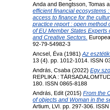
Anda
and
Bengtsson, Tomas
a
efficient financial ecosystems :
access to finance for the cultu
practice report : open method
of EU Member States Experts o
and Creative Sectors.
Europea
92-79-54982-3
Ancsel, Éva
(1981)
Az esztétik
13 (4). pp. 1012-1014. ISSN 
András, Csaba
(2022)
Egy szo
REPLIKA : TÁRSADALOMTUDO
180. ISSN 0865-8188
András, Edit
(2015)
From the C
of objects and Woman in the se
Artium, LVI. pp. 297-306. ISS