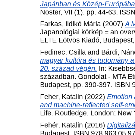
Japánban és Közép-Európában
Noster, VII (1). pp. 44-63. IS
Farkas, Ildikó Mária
(2007)
A 
Japanológiai körkép = an over
ELTE Eötvös Kiadó, Budapest,
Fedinec, Csilla
and
Bárdi, Nán
magyar kultúra és tudomány 
20. század végén.
In: Kisebbs
században. Gondolat - MTA Etn
Budapest, pp. 390-397. ISBN 
Feher, Katalin
(2022)
Emotion a
and machine-reflected self-em
Life. Routledge, London; New
Fehér, Katalin
(2016)
Digitaliz
Budapest. ISBN 978 963 05 9