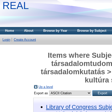
REAL
Home
About
Browse by Year
Browse by Subject
Login
Create Account
Items where Subjec
társadalomtudom
társadalomkutatás > 
kultúra
Up a level
Export as
Library of Congress Subj