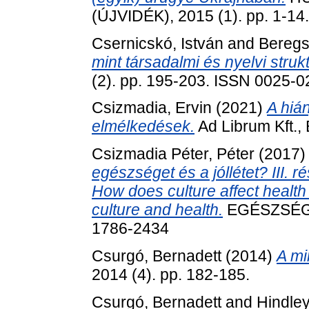
(ÚJVIDÉK), 2015 (1). pp. 1-1
Csernicskó, István
and
Beregs
mint társadalmi és nyelvi stru
(2). pp. 195-203. ISSN 0025-
Csizmadia, Ervin
(2021)
A hián
elmélkedések.
Ad Librum Kft.,
Csizmadia Péter, Péter
(2017
egészséget és a jóllétet? III. 
How does culture affect health 
culture and health.
EGÉSZSÉGFE
1786-2434
Csurgó, Bernadett
(2014)
A mi
2014 (4). pp. 182-185.
Csurgó, Bernadett
and
Hindley