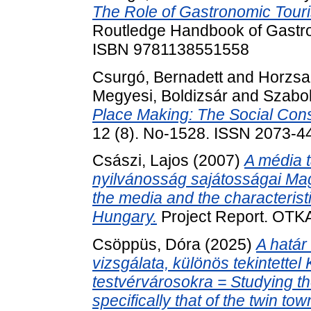
The Role of Gastronomic Tour
Routledge Handbook of Gastro
ISBN 9781138551558
Csurgó, Bernadett
and
Horzsa
Megyesi, Boldizsár
and
Szabol
Place Making: The Social Cons
12 (8). No-1528. ISSN 2073-4
Császi, Lajos
(2007)
A média t
nyilvánosság sajátosságai Mag
the media and the characteristi
Hungary.
Project Report. OTK
Csöppüs, Dóra
(2025)
A határ
vizsgálata, különös tekintett
testvérvárosokra = Studying th
specifically that of the twin 