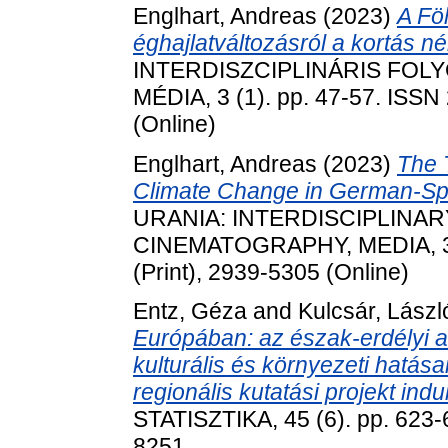
Englhart, Andreas
(2023)
A Fö
éghajlatváltozásról a kortás 
INTERDISZCIPLINÁRIS FOLY
MÉDIA, 3 (1). pp. 47-57. ISSN
(Online)
Englhart, Andreas
(2023)
The 
Climate Change in German-Sp
URANIA: INTERDISCIPLINA
CINEMATOGRAPHY, MEDIA, 3 (
(Print), 2939-5305 (Online)
Entz, Géza
and
Kulcsár, Lászl
Európában: az észak-erdélyi a
kulturális és környezeti hatá
regionális kutatási projekt indul
STATISZTIKA, 45 (6). pp. 623-
8251