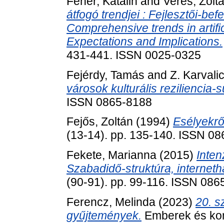
Fehér, Katalin
and
Veres, Zolt
átfogó trendjei : Fejlesztői-be
Comprehensive trends in artific
Expectations and Implications.
431-441. ISSN 0025-0325
Fejérdy, Tamás
and
Z. Karvali
városok kulturális reziliencia-s
ISSN 0865-8188
Fejős, Zoltán
(1994)
Esélyekről
(13-14). pp. 135-140. ISSN 0
Fekete, Marianna
(2015)
Inten
Szabadidő-struktúra, interneth
(90-91). pp. 99-116. ISSN 086
Ferencz, Melinda
(2023)
20. s
gyűjtemények.
Emberek és kon