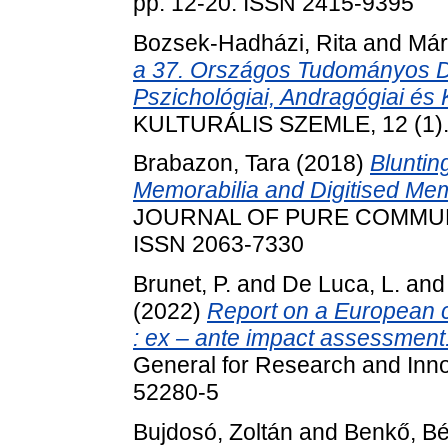
pp. 12-20. ISSN 2415-9395
Bozsek-Hadházi, Rita
and
Már
a 37. Országos Tudományos Di
Pszichológiai, Andragógiai és
KULTURÁLIS SZEMLE, 12 (1). 
Brabazon, Tara
(2018)
Bluntin
Memorabilia and Digitised Me
JOURNAL OF PURE COMMUNICA
ISSN 2063-7330
Brunet, P.
and
De Luca, L.
an
(2022)
Report on a European co
: ex – ante impact assessment
General for Research and Inno
52280-5
Bujdosó, Zoltán
and
Benkő, Bé