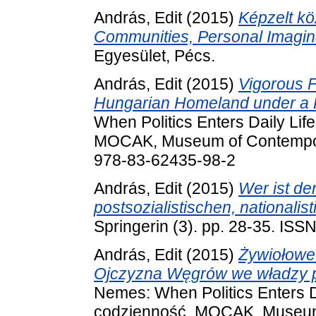
András, Edit
(2015)
Képzelt k
Communities, Personal Imagin
Egyesület, Pécs.
András, Edit
(2015)
Vigorous F
Hungarian Homeland under a 
When Politics Enters Daily Lif
MOCAK, Museum of Contempora
978-83-62435-98-2
András, Edit
(2015)
Wer ist de
postsozialistischen, nationali
Springerin (3). pp. 28-35. IS
András, Edit
(2015)
Żywiołowe
Ojczyzna Węgrów we władzy 
Nemes: When Politics Enters D
codzienność. MOCAK, Museum 