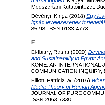
marketingben.
Magyar Művésze
Módszertani Kutatóintézet, B
Dévényi, Kinga
(2018)
Egy lev
Ignác levelezésének történeté
85-98. ISSN 0133-4778
E
El-Ibiary, Rasha
(2020)
Develo
and Sustainability in Egypt: A
KOME: AN INTERNATIONAL 
COMMUNICATION INQUIRY, 8 (
Elliott, Patricia W.
(2016)
When 
Media Theory of Human Agenc
JOURNAL OF PURE COMMUNICA
ISSN 2063-7330