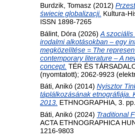
Burdzik, Tomasz
(2012)
Przest
świecie globalizacji.
Kultura-His
ISSN 1898-7265
Bálint, Dóra
(2026)
A szociális
irodalmi alkotásokban – egy int
megközelítése = The representat
contemporary literature – A ne
concept.
TÉR ÉS TÁRSADALOM, 
(nyomtatott); 2062-9923 (elekt
Báti, Anikó
(2014)
Nyisztor Ti
táplálkozásának etnográfiája. 
2013.
ETHNOGRAPHIA, 3. pp. 
Báti, Anikó
(2024)
Traditional 
ACTA ETHNOGRAPHICA HUNGAR
1216-9803