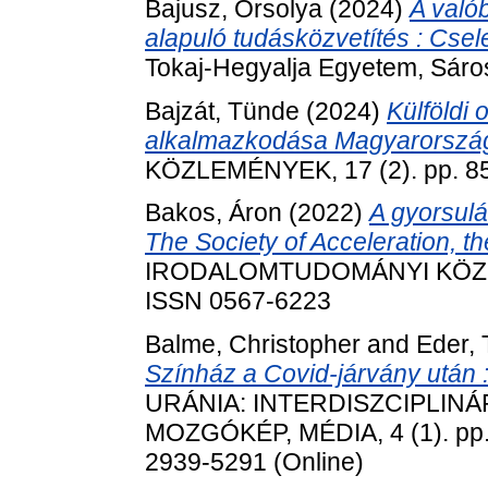
Bajusz, Orsolya
(2024)
A való
alapuló tudásközvetítés : Csel
Tokaj-Hegyalja Egyetem, Sáro
Bajzát, Tünde
(2024)
Külföldi 
alkalmazkodása Magyarorszá
KÖZLEMÉNYEK, 17 (2). pp. 8
Bakos, Áron
(2022)
A gyorsulá
The Society of Acceleration, 
IRODALOMTUDOMÁNYI KÖZLEMÉ
ISSN 0567-6223
Balme, Christopher
and
Eder,
Színház a Covid-járvány után 
URÁNIA: INTERDISZCIPLINÁR
MOZGÓKÉP, MÉDIA, 4 (1). pp. 
2939-5291 (Online)