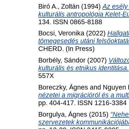
Biró A., Zoltán
(1994)
Az esély
kulturális antropológia Kelet-
134. ISSN 0865-8188
Bocsi, Veronika
(2022)
Hallgat
tömegesedés utáni felsőoktat
CHERD. (In Press)
Borbély, Sándor
(2007)
Változó
kulturális és etnikus identitása.
557X
Boreczky, Ágnes
and
Nguyen 
nézetei a migrációról és a mult
pp. 404-417. ISSN 1216-3384
Borgulya, Ágnes
(2015)
“Nehez
szervezetek kommunikációjáb