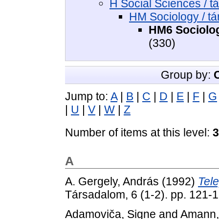
H Social Sciences / 
HM Sociology / t
HM6 Sociology
(330)
Group by:
Jump to:
A
|
B
|
C
|
D
|
E
|
F
|
G
|
U
|
V
|
W
|
Z
Number of items at this level:
3
A
A. Gergely, András
(1992)
Tele
Társadalom, 6 (1-2). pp. 121
Adamoviča, Signe
and
Amann,