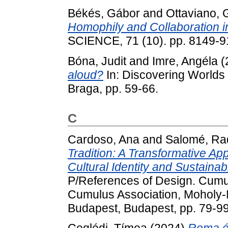
Békés, Gábor
and
Ottaviano, 
Homophily and Collaboration i
SCIENCE, 71 (10). pp. 8149-
Bóna, Judit
and
Imre, Angéla
(
aloud?
In: Discovering Worlds 
Braga, pp. 59-66.
C
Cardoso, Ana
and
Salomé, Ra
Tradition: A Transformative A
Cultural Identity and Sustainab
P/References of Design. Cumul
Cumulus Association, Moholy-N
Budapest, Budapest, pp. 79-9