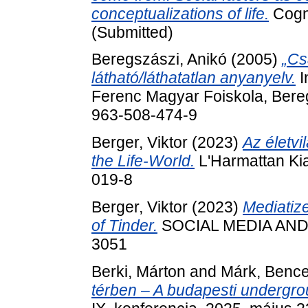
conceptualizations of life.
Cogni
(Submitted)
Beregszászi, Anikó
(2005)
„Cs
látható/láthatatlan anyanyelv.
I
Ferenc Magyar Foiskola, Bere
963-508-474-9
Berger, Viktor
(2023)
Az életvi
the Life-World.
L'Harmattan Ki
019-8
Berger, Viktor
(2023)
Mediatiz
of Tinder.
SOCIAL MEDIA AND S
3051
Berki, Márton
and
Márk, Benc
térben – A budapesti undergrou