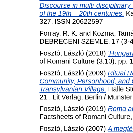
Discourse in multi-disciplinary 
of the 19th – 20th centuries.
Ka
327. ISSN 20622597
Forray, R. K.
and
Kozma, Tam
DEBRECENI SZEMLE, 17 (3-4)
Fosztó, László
(2018)
‘Hungar
of Romani Culture (3.10). pp. 1
Fosztó, László
(2009)
Ritual R
Community, Personhood, and 
Transylvanian Village.
Halle St
21 . Lit Verlag, Berlin / Müns
Fosztó, László
(2019)
Roma an
Factsheets of Romani Culture, 
Fosztó, László
(2007)
A megté