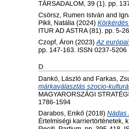
TÁRSADALOM, 39 (1). pp. 13
Csörsz, Rumen István
and
Ig
Pikli, Natália
(2024)
Körkérdés 
ITUR AD ASTRA (81). pp. 5-2
Czopf, Áron
(2023)
Az európai
pp. 147-163. ISSN 0237-5206
D
Dankó, László
and
Farkas, Z
márkaválasztás szocio-kulturál
MAGYARORSZÁGI STRATÉGIAI 
1786-1594
Darabos, Enikő
(2018)
Nádas P
Értelmiségi karriertörténetek,
Reciti, Partium, pp. 395-418.