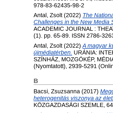
978-83-62435-98-2
Antal, Zsolt
(2022)
The Nationa
Challenges in the New Media 
ACADEMIC JOURNAL : THEA
(1). pp. 65-89. ISSN 2786-3263
Antal, Zsolt
(2022)
A magyar ku
újmédiatérben.
URÁNIA: INTE
SZÍNHÁZ, MOZGÓKÉP, MÉDIA, 2
(Nyomtatott), 2939-5291 (Onli
B
Bacsi, Zsuzsanna
(2017)
Mego
heterogenitás viszonya az éle
KÖZGAZDASÁGI SZEMLE, 64 (7