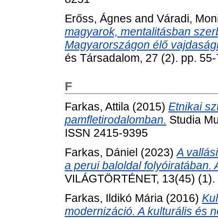
Erőss, Ágnes
and
Váradi, Mon
magyarok, mentalitásban szerb
Magyarországon élő vajdasági
és Társadalom, 27 (2). pp. 55
F
Farkas, Attila
(2015)
Etnikai sz
pamfletirodalomban.
Studia Mu
ISSN 2415-9395
Farkas, Dániel
(2023)
A vallá
a perui baloldal folyóiratában
VILÁGTÖRTÉNET, 13(45) (1). 
Farkas, Ildikó Mária
(2016)
Kul
modernizáció. A kulturális és