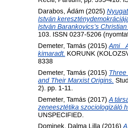
Darabos, Ádám
(2025)
Nyugat
István kereszténydemokráciáj
István Barankovics’s Christia
103. ISSN 0237-5206 (nyomtato
Demeter, Tamás
(2015)
Ami _
kimaradt.
KORUNK (KOLOZSVÁR)
8338
Demeter, Tamás
(2015)
Three 
and Their Marxist Origins.
Stud
2). pp. 1-11.
Demeter, Tamás
(2017)
A társ
zeneesztétika szociologizáló
UNSPECIFIED.
Dominek, Dalma Lilla
(2016)
A