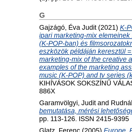
G
Gajzágó, Éva Judit
(2021)
K-P
ipari marketing-mix elemeine
(K-POP-ban) és filmsorozatokn
eszközök példáján keresztül = 
marketing-mix of the creative a
examples of the marketing ass
music (K-POP) and tv series (
KIHÍVÁSOK SOKSZÍNŰ VÁLASZO
886X
Garamvölgyi, Judit
and
Rudnák
bemutatása, mérési lehetősége
pp. 113-126. ISSN 2415-9395
Glatz, Ferenc
(2005)
Europe, 