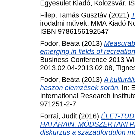
Egyesület Kiadó, Kolozsvár. 
Filep, Tamás Gusztáv
(2021)
T
irodalmi művek. MMA Kiadó Non
ISBN 9786156192547
Fodor, Beáta
(2013)
Measurabil
emerging in fields of recreation
Business Conference 2013 Win
2013.02.04-2013.02.08, Tigne
Fodor, Beáta
(2013)
A kulturá
haszon elemzések során.
In: 
International Research Institu
971251-2-7
Forrai, Judit
(2016)
ÉLET-TU
HATÁRAIN: MÓDSZERTANI PER
diskurzus a századfordulón mul