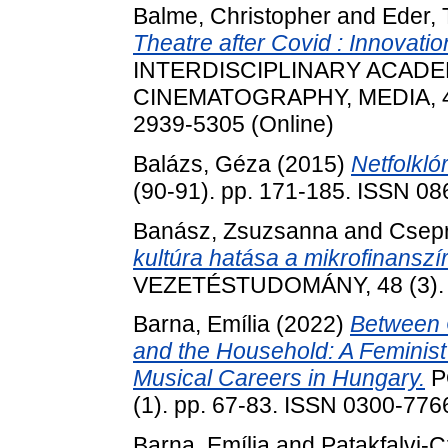
Balme, Christopher
and
Eder,
Theatre after Covid : Innovat
INTERDISCIPLINARY ACADE
CINEMATOGRAPHY, MEDIA, 4 (1
2939-5305 (Online)
Balázs, Géza
(2015)
Netfolklór
(90-91). pp. 171-185. ISSN 0
Banász, Zsuzsanna
and
Csepr
kultúra hatása a mikrofinanszí
VEZETÉSTUDOMÁNY, 48 (3). p
Barna, Emília
(2022)
Between C
and the Household: A Feminist 
Musical Careers in Hungary.
P
(1). pp. 67-83. ISSN 0300-7766
Barna, Emília
and
Patakfalvi-C