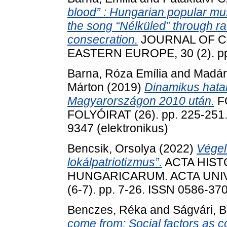
blood” : Hungarian popular mus
the song “Nélküled” through rad
consecration.
JOURNAL OF 
EASTERN EUROPE, 30 (2). pp
Barna, Róza Emília
and
Madár
Márton
(2019)
Dinamikus hatalo
Magyarországon 2010 után.
F
FOLYÓIRAT (26). pp. 225-251.
9347 (elektronikus)
Bencsik, Orsolya
(2022)
Végel
lokálpatriotizmus”.
ACTA HIST
HUNGARICARUM. ACTA UNIVE
(6-7). pp. 7-26. ISSN 0586-37
Benczes, Réka
and
Ságvári, 
come from: Social factors as c