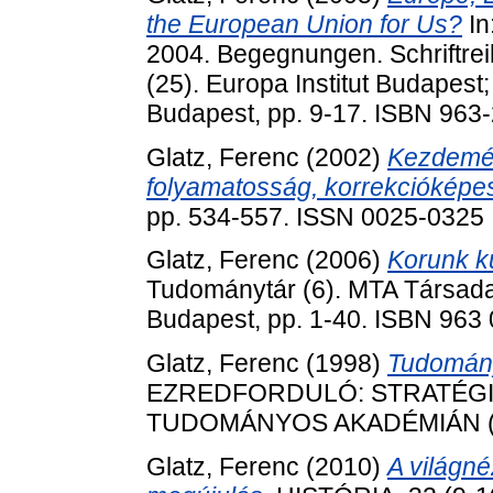
the European Union for Us?
In
2004. Begegnungen. Schriftrei
(25). Europa Institut Budapest
Budapest, pp. 9-17. ISBN 963
Glatz, Ferenc
(2002)
Kezdemé
folyamatosság, korrekcióképe
pp. 534-557. ISSN 0025-0325
Glatz, Ferenc
(2006)
Korunk ku
Tudománytár (6). MTA Társada
Budapest, pp. 1-40. ISBN 963
Glatz, Ferenc
(1998)
Tudomány
EZREDFORDULÓ: STRATÉGI
TUDOMÁNYOS AKADÉMIÁN (4).
Glatz, Ferenc
(2010)
A világné