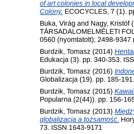
of art colonies in local devel
Colony.
ECOCYCLES, 7 (1). pp
Buka, Virág
and
Nagy, Kristóf
(
TÁRSADALOMELMÉLETI FOLYÓI
0560 (nyomtatott); 2498-9347 
Burdzik, Tomasz
(2014)
Hentai
Edukacja (3). pp. 340-353. I
Burdzik, Tomasz
(2016)
Indone
Globalizacja (19). pp. 185-19
Burdzik, Tomasz
(2015)
Kawaii
Popularna (2(44)). pp. 156-1
Burdzik, Tomasz
(2013)
Międz
globalizacja a tożsamość.
Hory
73. ISSN 1643-9171