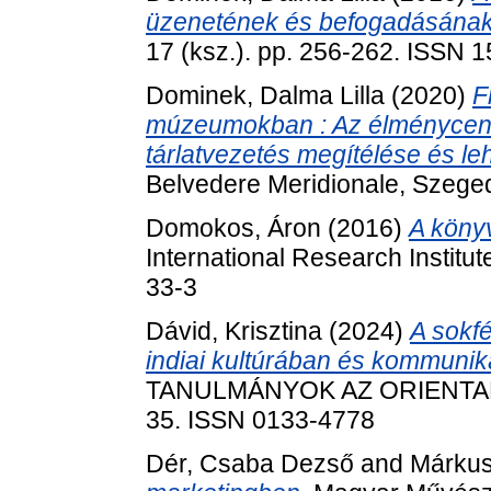
üzenetének és befogadásának
17 (ksz.). pp. 256-262. ISSN 
Dominek, Dalma Lilla
(2020)
F
múzeumokban : Az élménycentr
tárlatvezetés megítélése és 
Belvedere Meridionale, Szeg
Domokos, Áron
(2016)
A könyv
International Research Institu
33-3
Dávid, Krisztina
(2024)
A sokf
indiai kultúrában és kommunik
TANULMÁNYOK AZ ORIENTALIS
35. ISSN 0133-4778
Dér, Csaba Dezső
and
Márkus