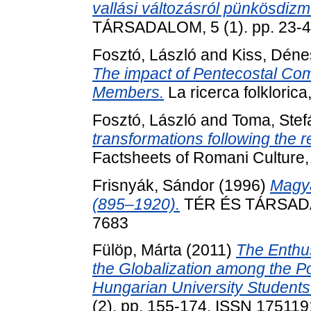
vallási változásról pünkösdiz
TÁRSADALOM, 5 (1). pp. 23-4
Fosztó, László
and
Kiss, Déne
The impact of Pentecostal Comm
Members.
La ricerca folkloric
Fosztó, László
and
Toma, Stef
transformations following the r
Factsheets of Romani Culture, 
Frisnyák, Sándor
(1996)
Magya
(895–1920).
TÉR ÉS TÁRSADALO
7683
Fülöp, Márta
(2011)
The Enthu
the Globalization among the Po
Hungarian University Students
(2). pp. 155-174. ISSN 17511