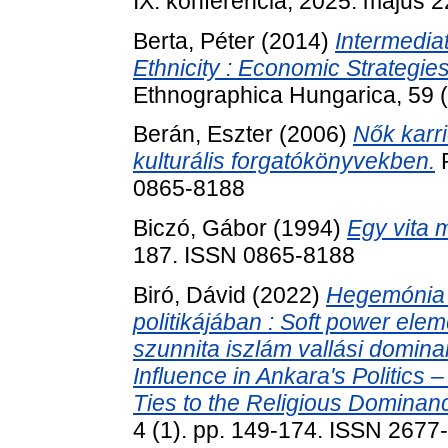
IX. konferencia, 2025. május 2
Berta, Péter
(2014)
Intermediat
Ethnicity : Economic Strateg
Ethnographica Hungarica, 59 (
Berán, Eszter
(2006)
Nők karri
kulturális forgatókönyvekben.
R
0865-8188
Biczó, Gábor
(1994)
Egy vita 
187. ISSN 0865-8188
Biró, Dávid
(2022)
Hegemónia 
politikájában : Soft power elem
szunnita iszlám vallási domin
Influence in Ankara's Politics 
Ties to the Religious Dominanc
4 (1). pp. 149-174. ISSN 2677