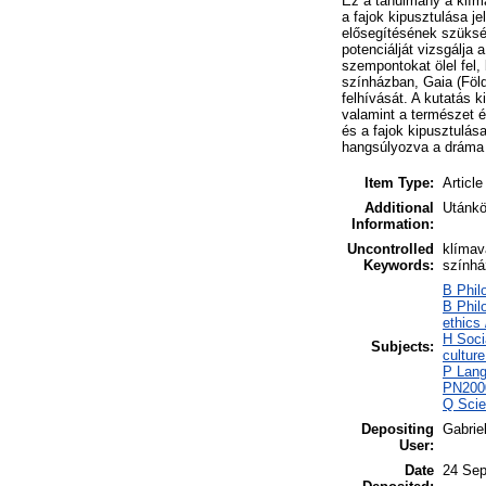
Ez a tanulmány a klíma
a fajok kipusztulása j
elősegítésének szükség
potenciálját vizsgálja
szempontokat ölel fel,
színházban, Gaia (Föld
felhívását. A kutatás 
valamint a természet 
és a fajok kipusztulás
hangsúlyozva a dráma 
Item Type:
Article
Additional
Utánkö
Information:
Uncontrolled
klímav
Keywords:
színhá
B Philo
B Phil
ethics 
H Soci
Subjects:
culture
P Lang
PN2000
Q Scie
Depositing
Gabrie
User:
Date
24 Sep