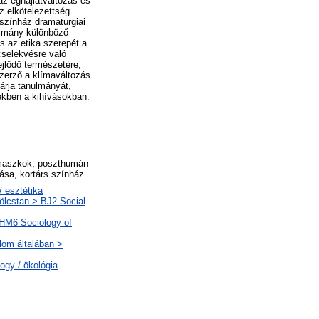
az éghajlatváltozás és
z elkötelezettség
 színház dramaturgiai
nulmány különböző
s az etika szerepét a
cselekvésre való
ejlődő természetére,
zerző a klímaváltozás
árja tanulmányát,
ekben a kihívásokban.
, maszkok, poszthumán
ása, kortárs színház
/ esztétika
kölcstan > BJ2 Social
 HM6 Sociology of
alom általában >
ogy / ökológia