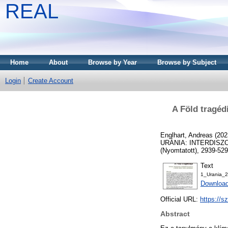
REAL
Home
About
Browse by Year
Browse by Subject
Login
Create Account
A Föld tragéd
Englhart, Andreas
(202
URÁNIA: INTERDISZCI
(Nyomtatott), 2939-529
Text
1_Urania_
Download
Official URL:
https://sz
Abstract