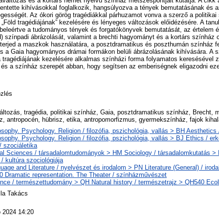
változás és a kortárs német nyelvű színház metszéspontjait kutatja. A cikk 
elentette kihívásokkal foglalkozik, hangsúlyozva a tények bemutatásának és a
ességét. Az ókori görög tragédiákkal párhuzamot vonva a szerző a politikai
 a „Föld tragédiájának” kezelésére és lényeges változások előidézésére. A ta
 beleértve a tudományos tények és forgatókönyvek bemutatását, az értelem é
) színpadi ábrázolását, valamint a brechti hagyományt és a kortárs színház 
kiterjed a maszkok használatára, a posztdramatikus és poszthumán színház f
és a Gaia hagyományos drámai formákon belüli ábrázolásának kihívására. A s
a tragédiájának kezelésére alkalmas színházi forma folyamatos keresésével z
és a színház szerepét abban, hogy segítsen az emberiségnek eligazodni ez
zlés
áltozás, tragédia, politikai színház, Gaia, posztdramatikus színház, Brecht
z, antropocén, hübrisz, etika, antropomorfizmus, gyermekszínház, fajok kihal
sophy. Psychology. Religion / filozófia, pszichológia, vallás > BH Aesthetics 
osophy. Psychology. Religion / filozófia, pszichológia, vallás > BJ Ethics / er
/ szociáletika
al Sciences / társadalomtudományok > HM Sociology / társadalomkutatás >
 / kultúra szociológiája
uage and Literature / nyelvészet és irodalom > PN Literature (General) / irod
 Dramatic representation. The Theater / színházművészet
nce / természettudomány > QH Natural history / természetrajz > QH540 Ecol
lla Takács
 2024 14:20