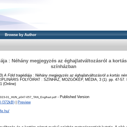
Browse by Author
iája : Néhány megjegyzés az éghajlatváltozásról a kortá
színházban
3)
A Föld tragédiája : Néhány megjegyzés az éghajlatváltozásról a kortás né
PLINÁRIS FOLYÓIRAT : SZÍNHÁZ, MOZGÓKÉP, MÉDIA, 3 (1). pp. 47-57. 
1 (Online)
- Published Version
2023-01_HUN_p047-057_TAN_Englhart.pdf
 (372kB)
|
Preview
fe.hu/