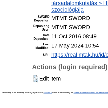
társadalomkutatás > HM
szociológiája
SWORD
MTMT SWORD
Depositor:
Depositing
MTMT SWORD
User:
Date
11 Oct 2016 08:49
Deposited:
Last
17 May 2024 10:54
Modified:
https://real.mtak.hu/id
URI:
Actions (login required)
Edit Item
Repository of the Academy's Library is powered by
EPrints 3
which is developed by the
School of Electronics and Computer Scien