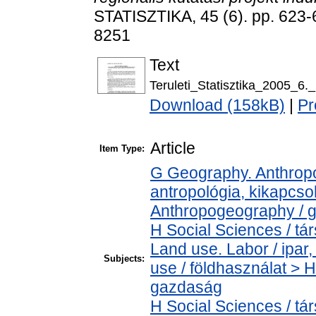
STATISZTIKA, 45 (6). pp. 623-
8251
Text
Teruleti_Statisztika_2005_6._
Download (158kB)
|
Pr
Article
Item Type:
G Geography. Anthropol
antropológia, kikapcs
Anthropogeography / g
H Social Sciences / t
Land use. Labor / ipa
Subjects:
use / földhasználat > 
gazdaság
H Social Sciences / t