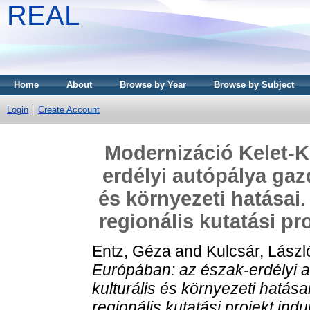
REAL
Home
About
Browse by Year
Browse by Subject
Login
Create Account
Modernizáció Kelet-K
erdélyi autópálya gaz
és környezeti hatásai
regionális kutatási pro
Entz, Géza
and
Kulcsár, Lászl
Európában: az észak-erdélyi a
kulturális és környezeti hatá
regionális kutatási projekt indul