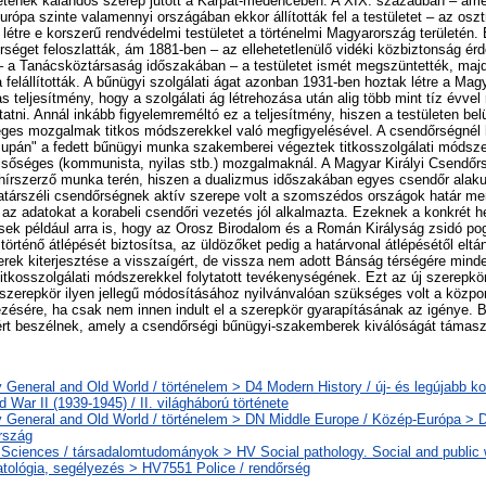
tének kalandos szerep jutott a Kárpát-medencében. A XIX. században – ame
urópa szinte valamennyi országában ekkor állították fel a testületet – az os
létre e korszerű rendvédelmi testületet a történelmi Magyarország területén.
séget feloszlatták, ám 1881-ben – az ellehetetlenülő vidéki közbiztonság érd
n – a Tanácsköztársaság időszakában – a testületet ismét megszüntették, ma
 felállították. A bűnügyi szolgálati ágat azonban 1931-ben hoztak létre a Magy
teljesítmény, hogy a szolgálati ág létrehozása után alig több mint tíz évvel 
tatni. Annál inkább figyelemreméltó ez a teljesítmény, hiszen a testületen be
séges mozgalmak titkos módszerekkel való megfigyelésével. A csendőrségnél 
supán" a fedett bűnügyi munka szakemberei végeztek titkosszolgálati módsz
lsőséges (kommunista, nyilas stb.) mozgalmaknál. A Magyar Királyi Csendőr
írszerző munka terén, hiszen a dualizmus időszakában egyes csendőr alaku
atárszéli csendőrségnek aktív szerepe volt a szomszédos országok határ ment
 az adatokat a korabeli csendőri vezetés jól alkalmazta. Ezeknek a konkrét h
sek például arra is, hogy az Orosz Birodalom és a Román Királyság zsidó po
örténő átlépését biztosítsa, az üldözőket pedig a határvonal átlépésétől eltán
erek kiterjesztése a visszaígért, de vissza nem adott Bánság térségére minde
titkosszolgálati módszerekkel folytatott tevékenységének. Ezt az új szerepkö
 A szerepkör ilyen jellegű módosításához nyilvánvalóan szükséges volt a közpo
ésére, ha csak nem innen indult el a szerepkör gyarapításának az igénye. B
 beszélnek, amely a csendőrségi bűnügyi-szakemberek kiválóságát támaszt
y General and Old World / történelem > D4 Modern History / új- és legújabb ko
 War II (1939-1945) / II. világháború története
y General and Old World / történelem > DN Middle Europe / Közép-Európa > 
rszág
 Sciences / társadalomtudományok > HV Social pathology. Social and public w
atológia, segélyezés > HV7551 Police / rendőrség