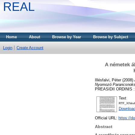
REAL
Home
About
Browse by Year
Browse by Subject
Login
Create Account
A németek ál
Illésfalvi, Péter
(2008)
Nyomozó Parancsnokság
PREASIDII ORDINIS :
Text
RTF_XIVev
Download
Official URL:
https://
Abstract