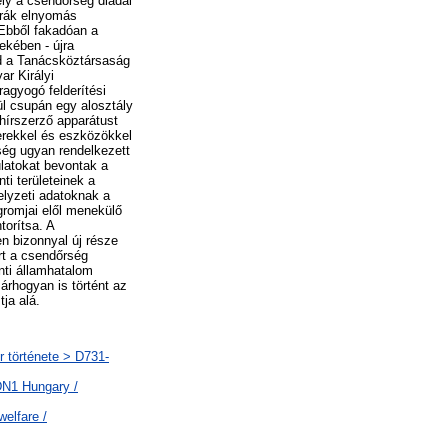
ly a csendőrség diadal
ztrák elnyomás
 Ebből fakadóan a
ekében - újra
jd a Tanácsköztársaság
ar Királyi
ragyogó felderítési
lül csupán egy alosztály
hírszerző apparátust
erekkel és eszközökkel
ség ugyan rendelkezett
latokat bevontak a
i területeinek a
elyzeti adatoknak a
gromjai elől menekülő
torítsa. A
n bizonnyal új része
rt a csendőrség
nti államhatalom
árhogyan is történt az
ja alá.
r története > D731-
DN1 Hungary /
elfare /