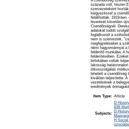
A csendőrség szerveze
százada volt, hiszen E
szervezeteként hozták 
kiegyezéssel a csendőr
felállították. 1919-be
leverését követően újra
Csendőrségnél. Derekas 
adatokat tudott szolgál
foglalkozott a szélső
nem is szerveztek, "c
megfigyeléseket a szé
némi hagyománnyal a h
felderítő munkába. A h
felderítésében. Ezeket
birtokában voltak képe
lakosság határvonalon t
titkosszolgálati módsz
lehetett a csendőrség 
kiválóan teljesítette.
vezetésének a belegyez
eredmények önmagukért
Item Type:
Article
D Histor
838 World
D Histor
Subjects:
Magyaro
H Social
szociálp