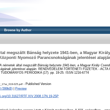
Browse by Author
tal megszállt Bánság helyzete 1941-ben, a Magyar Kirá
Központi Nyomozó Parancsnokságának jelentései alapjá
A németek által megszállt Bánság helyzete 1941-ben, a Magyar Király Csend
ának jelentései alapján.
RENDVÉDELEM-TÖRTÉNETI FÜZETEK - ACTA 
 TUDOMÁNYOS PERIODIKA (17). pp. 19-25. ISSN 1216-6774
- Published Version
f_17sz_019-025.pdf
 (399kB)
|
Preview
doi.org/10.31627/RTF.XIV.2008.17N.19-25P