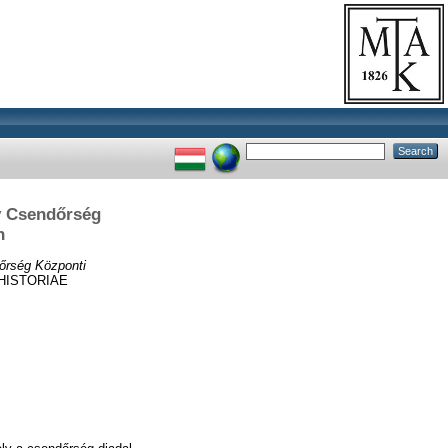
ly Csendőrség
n
őrség Központi
HISTORIAE