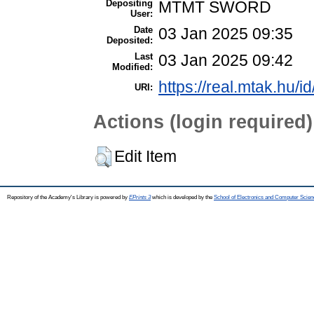
Depositing
MTMT SWORD
User:
Date
03 Jan 2025 09:35
Deposited:
Last
03 Jan 2025 09:42
Modified:
https://real.mtak.hu/i
URI:
Actions (login required)
Edit Item
Repository of the Academy's Library is powered by
EPrints 3
which is developed by the
School of Electronics and Computer Scien