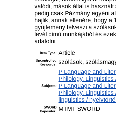
valódi, mások által is használ
pedig csak Pázmány egyéni alk
hajlik, annak ellenére, hogy a
gyűjtemény felveszi a szólás
levél című munkájából és ezek
adatolni.
Article
Item Type:
Uncontrolled
szólások, szólásmagya
Keywords:
P Language and Liter
Philology. Linguistics 
P Language and Liter
Subjects:
Philology. Linguistics 
linguistics / nyelvtört
SWORD
MTMT SWORD
Depositor: