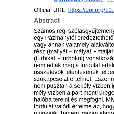
Official URL:
https://doi.org/
Abstract
Számos régi szólásgyűjtemény
egy Pázmánytól eredeztethető ki
vagy annak valamely alakválto
rész (mallyát ~ mályát ~ maljá
(turbikál ~ turbokol) vonatko
nem adják meg a fordulat érte
összetevők jelentésének felderí
szókapcsolat értelmét. Eszerint 
nem pusztán a sekély vízben i
mély vízben a part menti ürege
hálóba terelni és megfogni. Mive
fordulat valódi értelme az, ho
munkáját, hanem igazán alapo