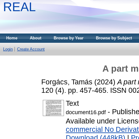
REAL
Home
About
Browse by Year
Browse by Subject
Login
Create Account
A part m
Forgács, Tamás
(2024)
A part 
120 (4). pp. 457-465. ISSN 0
Text
- Publish
document16.pdf
Available under Licen
commercial No Derivat
Download (448kB)
|
Pr