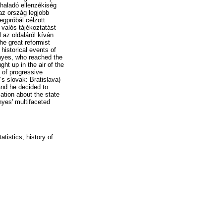
 haladó ellenzékiség
az ország legjobb
egpróbál célzott
valós tájékoztatást
 az oldaláról kíván
he great reformist
 historical events of
ényes, who reached the
t up in the air of the
 of progressive
s slovak: Bratislava)
 and he decided to
mation about the state
nyes' multifaceted
atistics, history of