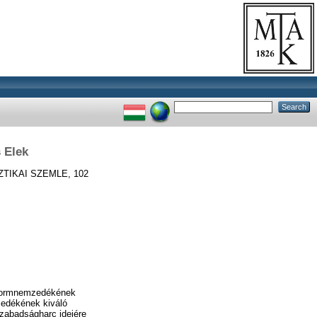
 Elek
TIKAI SZEMLE, 102
reformnemzedékének
zedékének kiváló
szabadságharc idejére