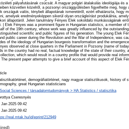
özéleti pályafutásának csúcsát. A magyar polgári átalakulás ideológiája és a
eiben közvetlen közelről, a pozsonyi országgyűlésben figyelhette meg, hogy 
 országuk valós, ténybeli állapotának ismeretéről, ezért elhatározta, hogy m
i, amelyek eredményeképpen sikerül olyan országleírást produkálnia, amely 
ori állapotáról. Jelen tanulmány Fényes Elek sokoldalú munkásságának erről
i. | Elek Fényes was a prominent figure in Hungarian statistics, a member of t
 half of the 19th century, whose work was greatly influenced by the outstanding
istinguished scientific and public figures of his generation. The young Elek F
nd public career during the Revolution and the War of Independence, was caugh
ades of the ideology of Hungarian bourgeois transformation and the emergence
nyes observed at close quarters in the Parliament in Pozsony (name of today’
s in the country had no real, factual knowledge of the state of their country,
ollection, which would result in a country profile that would provide real infor
 The present paper attempts to give a brief account of this aspect of Elek Fé
ticle
atisztikatörténet, demográfiatörténet, nagy magyar statisztikusok, history of st
mography, great Hungarian statisticians
Social Sciences / társadalomtudományok > HA Statistics / statisztika
rottya Cseresnyés
 Jan 2025 09:42
 Jan 2025 09:42
tps://real.mtak.hu/id/eprint/212949
ired)