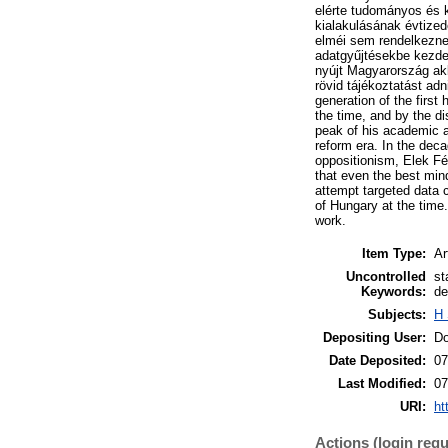
elérte tudományos és k
kialakulásának évtized
elméi sem rendelkeznek
adatgyűjtésekbe kezden
nyújt Magyarország akk
rövid tájékoztatást adn
generation of the first
the time, and by the d
peak of his academic a
reform era. In the dec
oppositionism, Elek Fé
that even the best mind
attempt targeted data c
of Hungary at the time.
work.
Item Type:
Ar
Uncontrolled
st
Keywords:
de
Subjects:
H 
Depositing User:
Do
Date Deposited:
07
Last Modified:
07
URI:
ht
Actions (login requ