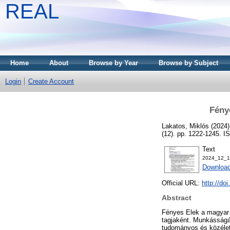
REAL
Home
About
Browse by Year
Browse by Subject
Login
Create Account
Fény
Lakatos, Miklós
(2024
(12). pp. 1222-1245. 
Text
2024_12_1
Download
Official URL:
http://do
Abstract
Fényes Elek a magyar 
tagjaként. Munkásságá
tudományos és közéleti