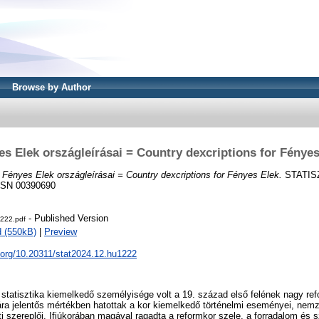
Browse by Author
es Elek országleírásai = Country dexcriptions for Fényes
)
Fényes Elek országleírásai = Country dexcriptions for Fényes Elek.
STATISZ
ISSN 00390690
- Published Version
222.pdf
 (550kB)
|
Preview
i.org/10.20311/stat2024.12.hu1222
statisztika kiemelkedő személyisége volt a 19. század első felének nagy 
ra jelentős mértékben hatottak a kor kiemelkedő történelmi eseményei, nem
 szereplői. Ifjúkorában magával ragadta a reformkor szele, a forradalom és 