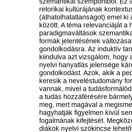
szemantikai szempontból. Ez a
retorikai kultúrájának kontextu
(áthatolhatatlanságot) emel ki
között. A téma relevanciáját a
paradigmaváltások szemantikai
formák jelentésének változása
gondolkodásra. Az induktív taní
kiindulva azt vizsgálom, hogy
nyelvi hanyatlás jelensége kár
gondolkodást. Azok, akik a ped
keresik a neveléstudomány for
vannak, mivel a tudásformálódá
a tudás hozzáférésére bármely
meg, mert magával a megismer
hagyhatják figyelmen kívül se
fogalmának kifejtését. Megköz
diákok nyelvi szókincse lehetőv