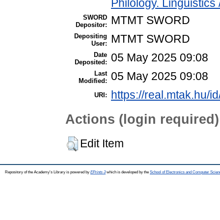
Philology. Linguistics 
SWORD
MTMT SWORD
Depositor:
Depositing
MTMT SWORD
User:
Date
05 May 2025 09:08
Deposited:
Last
05 May 2025 09:08
Modified:
https://real.mtak.hu/i
URI:
Actions (login required)
Edit Item
Repository of the Academy's Library is powered by
EPrints 3
which is developed by the
School of Electronics and Computer Scien