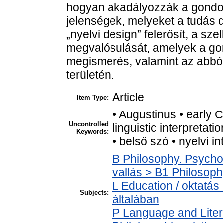
hogyan akadályozzák a gondolk
jelenségek, melyeket a tudás d
„nyelvi design” felerősít, a s
megvalósulását, amelyek a go
megismerés, valamint az abbó
területén.
Article
Item Type:
• Augustinus • early C
Uncontrolled
linguistic interpretat
Keywords:
• belső szó • nyelvi in
B Philosophy. Psycholo
vallás > B1 Philosophy
L Education / oktatás
Subjects:
általában
P Language and Liter