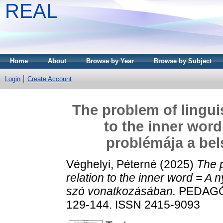
REAL
Home
About
Browse by Year
Browse by Subject
Login
Create Account
The problem of linguis
to the inner word
problémája a be
Véghelyi, Péterné
(2025)
The p
relation to the inner word = A 
szó vonatkozásában.
PEDAGÓG
129-144. ISSN 2415-9093