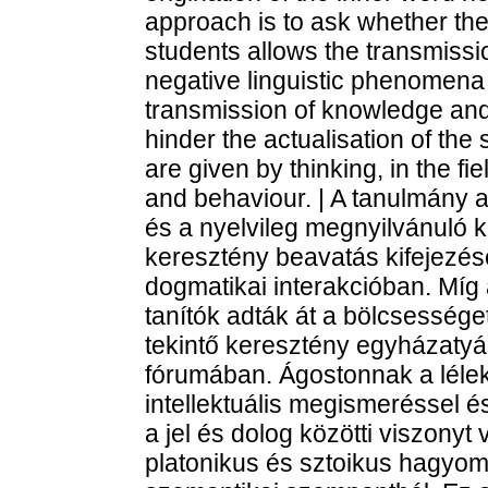
approach is to ask whether the
students allows the transmissio
negative linguistic phenomena a
transmission of knowledge and w
hinder the actualisation of the s
are given by thinking, in the fi
and behaviour. | A tanulmány 
és a nyelvileg megnyilvánuló k
keresztény beavatás kifejezé
dogmatikai interakcióban. Míg a
tanítók adták át a bölcsességet
tekintő keresztény egyházatyák
fórumában. Ágostonnak a lélekr
intellektuális megismeréssel é
a jel és dolog közötti viszony
platonikus és sztoikus hagyom