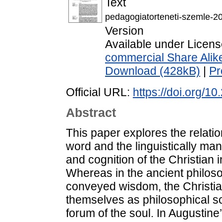
Text
pedagogiatorteneti-szemle-2
Version
Available under Licen
commercial Share Alik
Download (428kB)
|
Pr
Official URL:
https://doi.org/
Abstract
This paper explores the relati
word and the linguistically ma
and cognition of the Christian in
Whereas in the ancient philos
conveyed wisdom, the Christi
themselves as philosophical sch
forum of the soul. In Augustine