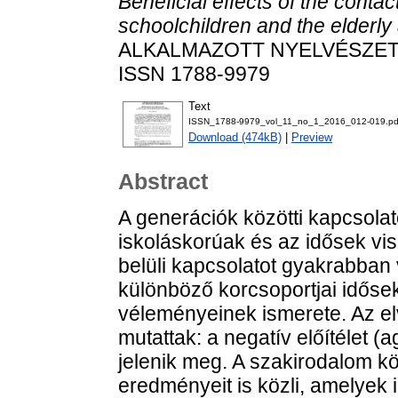
Beneficial effects of the conta
schoolchildren and the elderly
ALKALMAZOTT NYELVÉSZETI K
ISSN 1788-9979
Text
ISSN_1788-9979_vol_11_no_1_2016_012-019.pd
Download (474kB)
|
Preview
Abstract
A generációk közötti kapcsolato
iskoláskorúak és az idősek vi
belüli kapcsolatot gyakrabban v
különböző korcsoportjai idősek 
véleményeinek ismerete. Az e
mutattak: a negatív előítélet 
jelenik meg. A szakirodalom k
eredményeit is közli, amelyek 