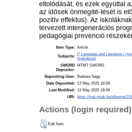
eltolódását, és ezek egyúttal 
az idősek önmegíté-lését is el
pozitív effektus). Az iskolákna
tervezett intergenerációs prog
pedagógiai prevenció részeként
Item Type:
Article
P Language and Literature / nyel
Subjects:
nyelvészet
SWORD
MTMT SWORD
Depositor:
Depositing User:
Barbara Nagy
Date Deposited:
13 May 2025 18:09
Last Modified:
13 May 2025 18:09
URI:
https://real.mtak.hu/id/eprint/2
Actions (login required)
Edit Item