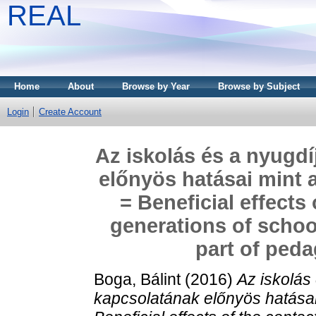
REAL
Home
About
Browse by Year
Browse by Subject
Login
Create Account
Az iskolás és a nyugdí
előnyös hatásai mint 
= Beneficial effects
generations of schoo
part of peda
Boga, Bálint
(2016)
Az iskolás
kapcsolatának előnyös hatásai