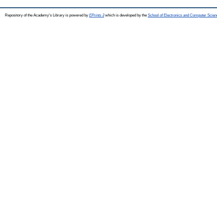
Repository of the Academy's Library is powered by
EPrints 3
which is developed by the
School of Electronics and Computer Scien