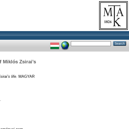
 Miklós Zsirai’s
rai’s life.
MAGYAR
.