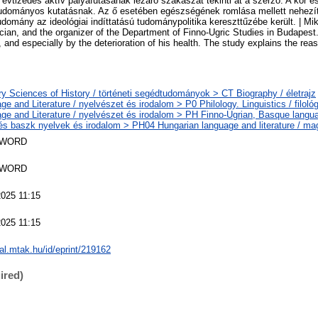
él évtizedes aktív pályafutásának lezáró szakaszát tekinti át a szerző. A kor
udományos kutatásnak. Az ő esetében egészségének romlása mellett nehezít
udomány az ideológiai indíttatású tudománypolitika kereszttűzébe került. | Mik
ician, and the organizer of the Department of Finno-Ugric Studies in Budapest
 and especially by the deterioration of his health. The study explains the rea
ry Sciences of History / történeti segédtudományok > CT Biography / életrajz
e and Literature / nyelvészet és irodalom > P0 Philology. Linguistics / filoló
ge and Literature / nyelvészet és irodalom > PH Finno-Ugrian, Basque languag
 és baszk nyelvek és irodalom > PH04 Hungarian language and literature / ma
SWORD
SWORD
025 11:15
025 11:15
eal.mtak.hu/id/eprint/219162
ired)