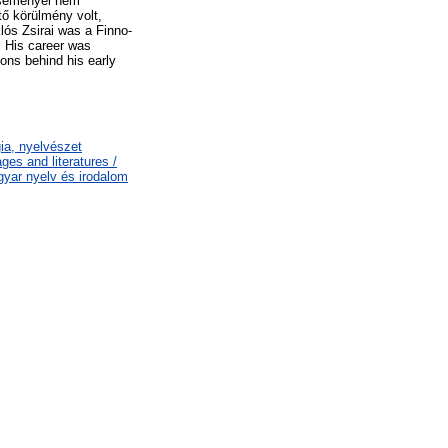
 eseményei nem
ő körülmény volt,
lós Zsirai was a Finno-
. His career was
sons behind his early
gia, nyelvészet
es and literatures /
gyar nyelv és irodalom