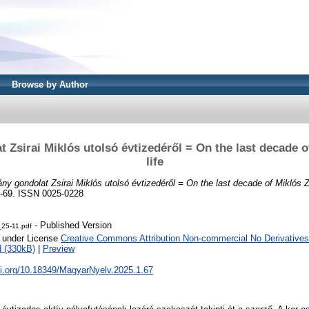
Browse by Author
 Zsirai Miklós utolsó évtizedéről = On the last decade of
life
ny gondolat Zsirai Miklós utolsó évtizedéről = On the last decade of Miklós Zsi
7-69. ISSN 0025-0228
- Published Version
25-11.pdf
e under License
Creative Commons Attribution Non-commercial No Derivatives
 (330kB)
|
Preview
oi.org/10.18349/MagyarNyelv.2025.1.67