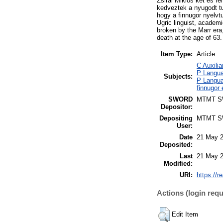
Zsirai Miklós két és f
kedveztek a nyugodt t
hogy a finnugor nyelvt
Ugric linguist, academ
broken by the Marr era,
death at the age of 63.
Item Type:
Article
C Auxilia
P Languag
Subjects:
P Langua
finnugor
SWORD
MTMT 
Depositor:
Depositing
MTMT 
User:
Date
21 May 2
Deposited:
Last
21 May 2
Modified:
URI:
https://r
Actions (login requ
Edit Item