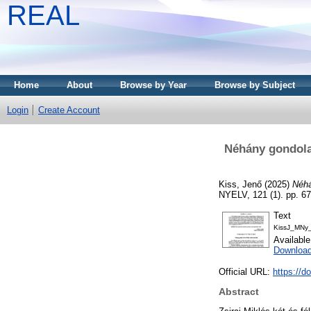
REAL
Home
About
Browse by Year
Browse by Subject
Login
Create Account
Néhány gondolat
Kiss, Jenő
(2025)
Néhá
NYELV, 121 (1). pp. 6
Text
KissJ_MNy_
Availabl
Download
Official URL:
https://d
Abstract