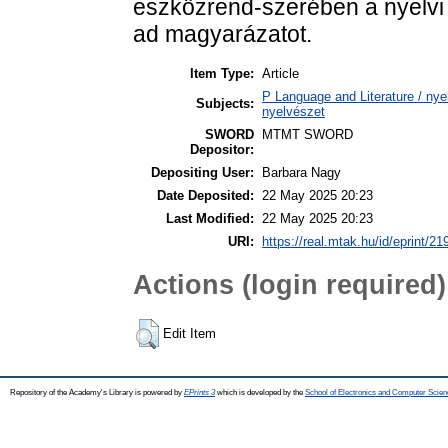
eszközrend-szerében a nyelvi 
ad magyarázatot.
Item Type:
Article
P Language and Literature / nyel
Subjects:
nyelvészet
SWORD
MTMT SWORD
Depositor:
Depositing User:
Barbara Nagy
Date Deposited:
22 May 2025 20:23
Last Modified:
22 May 2025 20:23
URI:
https://real.mtak.hu/id/eprint/2
Actions (login required)
Edit Item
Repository of the Academy's Library is powered by
EPrints 3
which is developed by the
School of Electronics and Computer Scien