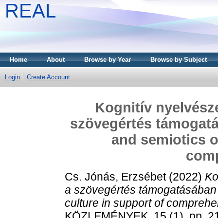
REAL
Home
About
Browse by Year
Browse by Subject
Login
Create Account
Kognitív nyelvésze
szövegértés támogatás
and semiotics o
com
Cs. Jónás, Erzsébet
(2022)
Ko
a szövegértés támogatásában = 
culture in support of comprehe
KÖZLEMÉNYEK, 15 (1). pp. 2