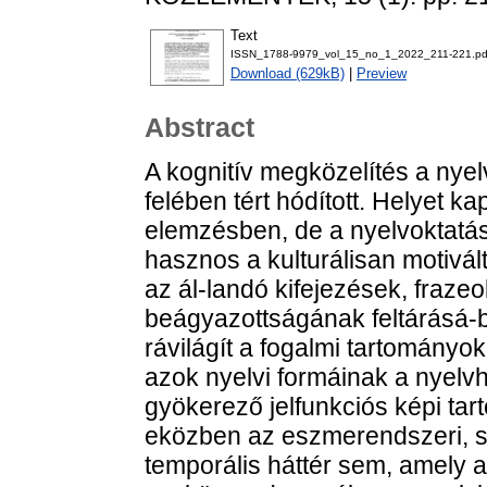
Text
ISSN_1788-9979_vol_15_no_1_2022_211-221.pd
Download (629kB)
|
Preview
Abstract
A kognitív megközelítés a nye
felében tért hódított. Helyet ka
elemzésben, de a nyelvoktatás
hasznos a kulturálisan motivál
az ál-landó kifejezések, fraze
beágyazottságának feltárásá-b
rávilágít a fogalmi tartományok
azok nyelvi formáinak a nyel
gyökerező jelfunkciós képi ta
eközben az eszmerendszeri, szo
temporális háttér sem, amely