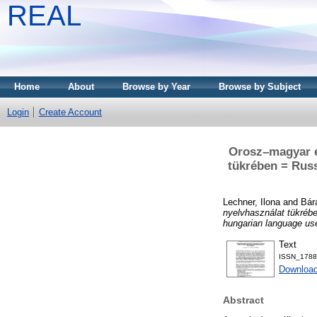
REAL
Home
About
Browse by Year
Browse by Subject
Login
Create Account
Orosz–magyar é
tükrében = Russ
Lechner, Ilona
and
Bár
nyelvhasználat tükrébe
hungarian language us
Text
ISSN_1788
Downloa
Abstract