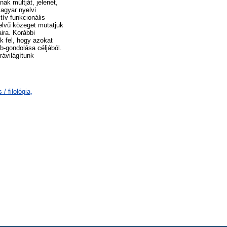
k múltját, jelenét,
agyar nyelvi
ív funkcionális
yelvű közeget mutatjuk
aira. Korábbi
k fel, hogy azokat
b-gondolása céljából.
rávilágítunk
/ filológia,