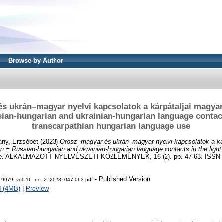
Browse by Author
s ukrán–magyar nyelvi kapcsolatok a kárpátaljai magyar
ian-hungarian and ukrainian-hungarian language contacts
transcarpathian hungarian language use
ány, Erzsébet
(2023)
Orosz–magyar és ukrán–magyar nyelvi kapcsolatok a ká
n = Russian-hungarian and ukrainian-hungarian language contacts in the light
e.
ALKALMAZOTT NYELVÉSZETI KÖZLEMÉNYEK, 16 (2). pp. 47-63. ISSN 
- Published Version
-9979_vol_16_no_2_2023_047-063.pdf
d (4MB)
|
Preview