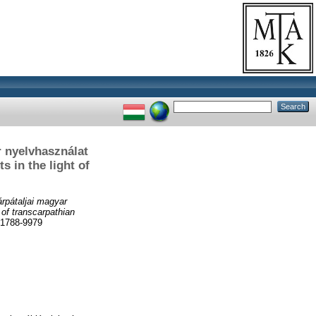
 nyelvhasználat
 in the light of
rpátaljai magyar
 of transcarpathian
1788-9979