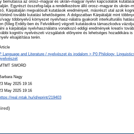
gy bemutassa az orosz–magyar és ukrán–magyar nyelvi kapcsolatok kutatásána
talján. Egyrészt összefog-lalja a rendelkezésre álló orosz–magyar és ukrán–m
ó, Kárpátalján megvalósult kutatások eredményeit, másrészt utal azok kognit
 történő további kutatási lehetőségeire. A dolgozatban Kárpátalját mint többn
és/vagy többnyelvű környezet nyelvhasz-nálatra gyakorolt interkulturális hatás
n (főleg Erdély-ben és Felvidéken) végzett kutatásokra támaszkodva vázolju
lni a kárpátaljai nyelvhasználatra vonatkozó eddigi eredmények kreatív továb
bbi kognitív nyelvészeti vizsgálatok előnyeire és lehetséges hozadékára is 
yelv elsajátítása terén.
Article
P Language and Literature / nyelvészet és irodalom > P0 Philology. Linguistics 
nyelvészet
MTMT SWORD
Barbara Nagy
23 May 2025 19:16
23 May 2025 19:16
https://real.mtak.hu/id/eprint/219403
ired)