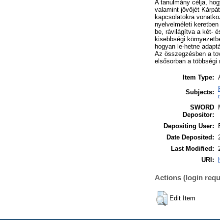
A tanulmány célja, ho
valamint jövőjét Kárpá
kapcsolatokra vonatkoz
nyelvelméleti keretben
be, rávilágítva a két- 
kisebbségi környezetbe
hogyan le-hetne adaptá
Az összegzésben a tová
elsősorban a többségi n
Item Type:
Subjects:
SWORD
Depositor:
Depositing User:
Date Deposited:
Last Modified:
URI:
Actions (login requ
Edit Item