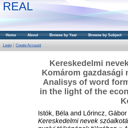
REAL
Home
About
Browse by Year
Browse by Subject
Login
Create Account
Kereskedelmi nevek 
Komárom gazdasági ny
Analisys of word for
in the light of the ec
K
Istók, Béla
and
Lőrincz, Gábor
Kereskedelmi nevek szóalkotá