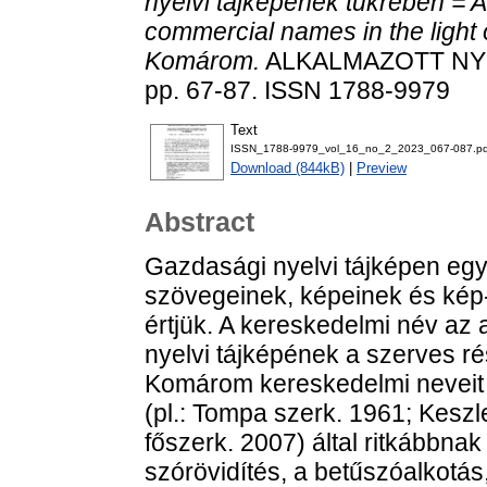
nyelvi tájképének tükrében = A
commercial names in the light 
Komárom.
ALKALMAZOTT NYE
pp. 67-87. ISSN 1788-9979
Text
ISSN_1788-9979_vol_16_no_2_2023_067-087.pd
Download (844kB)
|
Preview
Abstract
Gazdasági nyelvi tájképen egy
szövegeinek, képeinek és kép
értjük. A kereskedelmi név az
nyelvi tájképének a szerves r
Komárom kereskedelmi neveit v
(pl.: Tompa szerk. 1961; Kesz
főszerk. 2007) által ritkábbnak
szórövidítés, a betűszóalkotás