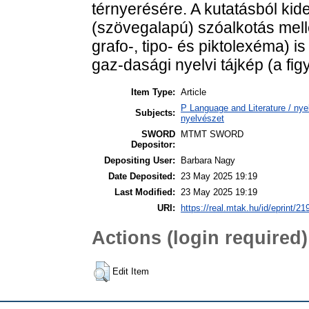
térnyerésére. A kutatásból ki
(szövegalapú) szóalkotás melle
grafo-, tipo- és piktolexéma) 
gaz-dasági nyelvi tájkép (a fi
Item Type:
Article
P Language and Literature / nyel
Subjects:
nyelvészet
SWORD
MTMT SWORD
Depositor:
Depositing User:
Barbara Nagy
Date Deposited:
23 May 2025 19:19
Last Modified:
23 May 2025 19:19
URI:
https://real.mtak.hu/id/eprint/2
Actions (login required)
Edit Item