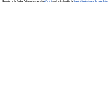
Repository of the Academy's Library is powered by
EPrints 3
which is developed by the
School of Electronics and Computer Scien