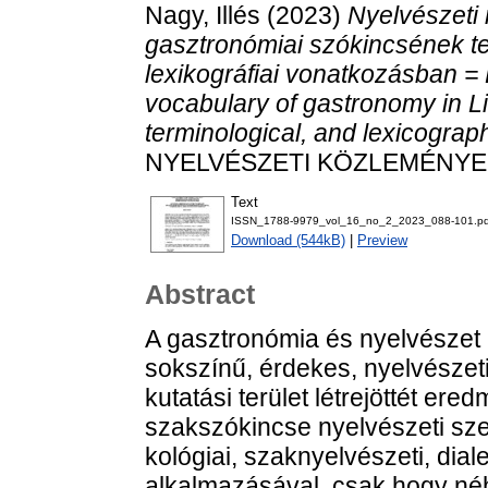
Nagy, Illés
(2023)
Nyelvészeti 
gasztronómiai szókincsének ter
lexikográfiai vonatkozásban = 
vocabulary of gastronomy in Li
terminological, and lexicograp
NYELVÉSZETI KÖZLEMÉNYEK, 1
Text
ISSN_1788-9979_vol_16_no_2_2023_088-101.pd
Download (544kB)
|
Preview
Abstract
A gasztronómia és nyelvészet
sokszínű, érdekes, nyelvészeti
kutatási terület létrejöttét e
szakszókincse nyelvészeti szem
kológiai, szaknyelvészeti, dial
alkalmazásával, csak hogy né