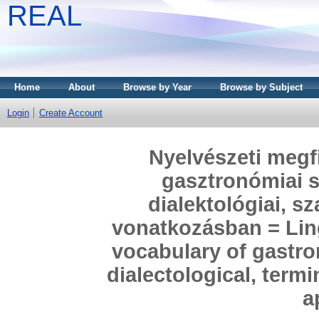
REAL
Home
About
Browse by Year
Browse by Subject
Login
Create Account
Nyelvészeti megf
gasztronómiai s
dialektológiai, sz
vonatkozásban = Ling
vocabulary of gastro
dialectological, term
a