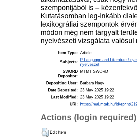
szempontjából is – kézenfekvő 
Kutatásomban leg-inkább dialek
lexikográfiai szempontok érvén
módon még nem tárgyalt terüle
nyelvészeti vizsgálata valósul
Item Type:
Article
P Language and Literature / nyel
Subjects:
nyelvészet
SWORD
MTMT SWORD
Depositor:
Depositing User:
Barbara Nagy
Date Deposited:
23 May 2025 19:22
Last Modified:
23 May 2025 19:22
URI:
https://real.mtak.hu/id/eprint/2
Actions (login required)
Edit Item