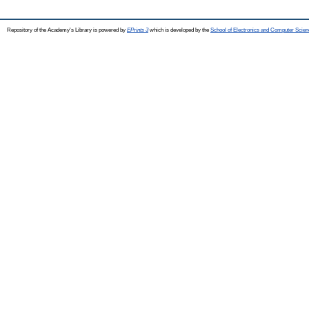
Repository of the Academy's Library is powered by
EPrints 3
which is developed by the
School of Electronics and Computer Scien