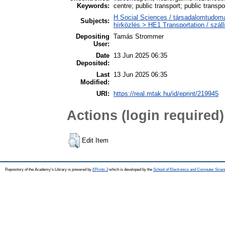
Keywords:
centre; public transport; public transp
H Social Sciences / társadalomtudom
Subjects:
hírközlés > HE1 Transportation / szál
Depositing
Tamás Strommer
User:
Date
13 Jun 2025 06:35
Deposited:
Last
13 Jun 2025 06:35
Modified:
URI:
https://real.mtak.hu/id/eprint/219945
Actions (login required)
Edit Item
Repository of the Academy's Library is powered by
EPrints 3
which is developed by the
School of Electronics and Computer Scien