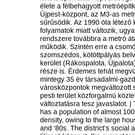
élete a félbehagyott metróépí
Újpest-központ, az M3-as metr
sűrűsödik. Az 1990 óta létező
folyamatok miatt változik, ugy
rendszere továbbra a metró áta
működik. Szintén erre a csomó
szomszédos, kötöttpályás belv
kerület (Rákospalota, Újpalot
része is. Érdemes tehát megviz
mintegy 35 év társadalmi-gazd
városközpontok megváltozott s
pesti terület közforgalmú közle
változtatásra tesz javaslatot. |
has a population of almost 100
density, owing to the large ho
and ‘80s. The district’s social