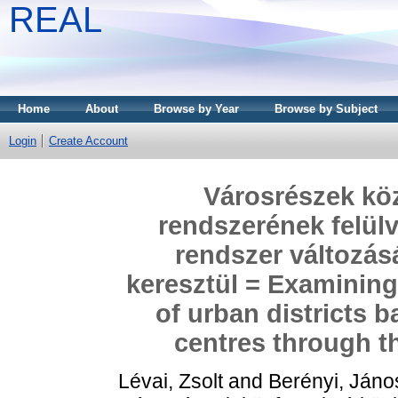
REAL
Home
About
Browse by Year
Browse by Subject
Login
Create Account
Városrészek kö
rendszerének felülv
rendszer változás
keresztül = Examining
of urban districts 
centres through t
Lévai, Zsolt
and
Berényi, Jáno