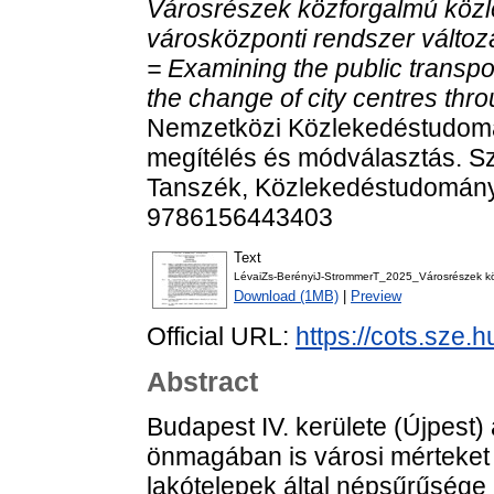
Városrészek közforgalmú közle
városközponti rendszer változ
= Examining the public transpo
the change of city centres thr
Nemzetközi Közlekedéstudomá
megítélés és módválasztás. S
Tanszék, Közlekedéstudományi
9786156443403
Text
LévaiZs-BerényiJ-StrommerT_2025_Városrészek köz
Download (1MB)
|
Preview
Official URL:
https://cots.sze.
Abstract
Budapest IV. kerülete (Újpest
önmagában is városi mérteket öl
lakótelepek által népsűrűsége 