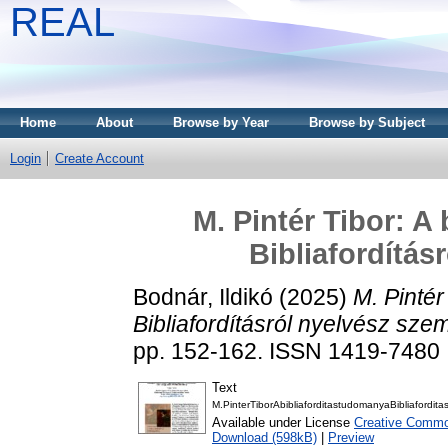
REAL
Home
About
Browse by Year
Browse by Subject
Login
Create Account
M. Pintér Tibor: A
Bibliafordítás
Bodnár, Ildikó
(2025)
M. Pintér
Bibliafordításról nyelvész sze
pp. 152-162. ISSN 1419-7480
Text
M.PinterTiborAbibliaforditastudomanyaBibliafordit
Available under License
Creative Commo
Download (598kB)
|
Preview