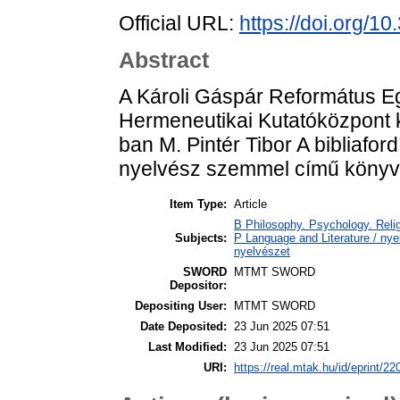
Official URL:
https://doi.org/1
Abstract
A Károli Gáspár Református E
Hermeneutikai Kutatóközpont 
ban M. Pintér Tibor A bibliafor
nyelvész szemmel című könyv
Item Type:
Article
B Philosophy. Psychology. Religio
Subjects:
P Language and Literature / nyel
nyelvészet
SWORD
MTMT SWORD
Depositor:
Depositing User:
MTMT SWORD
Date Deposited:
23 Jun 2025 07:51
Last Modified:
23 Jun 2025 07:51
URI:
https://real.mtak.hu/id/eprint/2