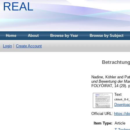
REAL
Home
About
Browse by Year
Browse by Subject
Login
Create Account
Betrachtung
Nadine, Köhler
and
Pat
und Bewertung der Mar
FOLYÓIRAT, 14 (29). p
Text
cikkek_8-4
Download
Official URL:
https://d
Item Type:
Article
T Techno