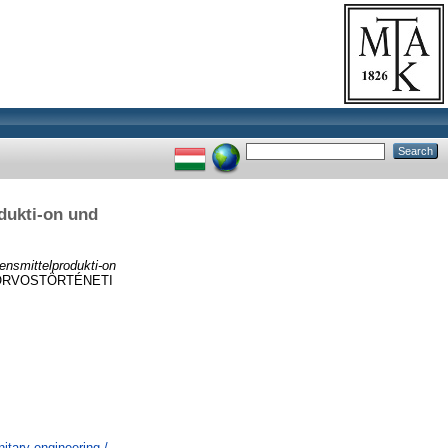
dukti-on und
ensmittelprodukti-on
ORVOSTÖRTÉNETI
tary engineering /