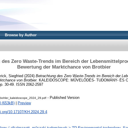
Browse by Author
 des Zero Waste-Trends im Bereich der Lebensmittelpro
Bewertung der Marktchance von Brotbier
rick, Siegfried
(2024)
Betrachtung des Zero Waste-Trends im Bereich der Leb
ktchance von Brotbier.
KALEIDOSCOPE: MŰVELŐDÉS- TUDOMÁNY- ÉS 
p. 30-49. ISSN 2062-2597
- Published Version
_kohler_kaleidoscope_2024_29.pdf
 (653kB)
|
Preview
oi.org/10.17107/KH.2024.29.4
logy / alkalmazott, műszaki tudományok > TD Environmental technology. Sani