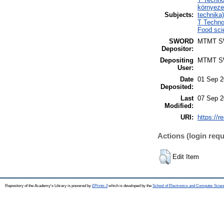
környeze
Subjects:
technika)
T Techno
Food sci
SWORD
MTMT 
Depositor:
Depositing
MTMT 
User:
Date
01 Sep 2
Deposited:
Last
07 Sep 2
Modified:
URI:
https://r
Actions (login requ
Edit Item
Repository of the Academy's Library is powered by
EPrints 3
which is developed by the
School of Electronics and Computer Scien