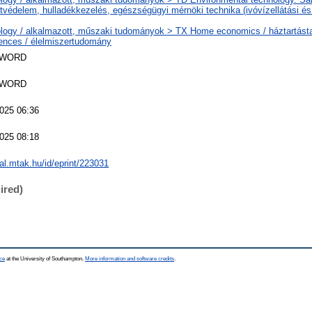
tvédelem, hulladékkezelés, egészségügyi mérnöki technika (ivóvízellátási é
logy / alkalmazott, műszaki tudományok > TX Home economics / háztartás
ences / élelmiszertudomány
SWORD
SWORD
025 06:36
025 08:18
eal.mtak.hu/id/eprint/223031
ired)
ce
at the University of Southampton.
More information and software credits
.