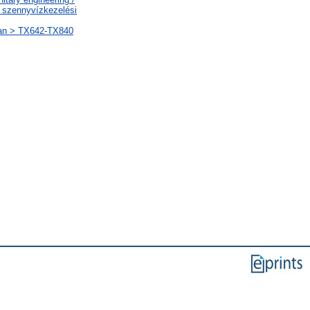
s szennyvízkezelési
tan > TX642-TX840